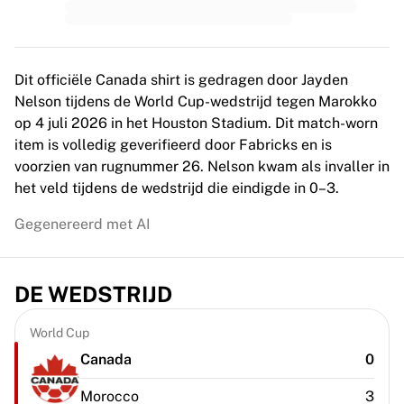
MLS
Topvrouwenteams
Vrouwenvoetbal in de VS
Vrouwenvoetbal in Canada
Dit officiële Canada shirt is gedragen door Jayden
NWSL
Nelson tijdens de World Cup-wedstrijd tegen Marokko
OL Lyonnes
op 4 juli 2026 in het Houston Stadium. Dit match-worn
Paris Saint-Germain Feminines
item is volledig geverifieerd door Fabricks en is
Arsenal WFC
voorzien van rugnummer 26. Nelson kwam als invaller in
Bekijk per land
het veld tijdens de wedstrijd die eindigde in 0–3.
Basketbal
Highlights
Gegenereerd met AI
Charlotte Hornets
Chicago Bulls
LA Clippers
DE WEDSTRIJD
Portland Trail Blazers
Virtus Bologna
World Cup
Bekijk alles over basketbal
Canada
0
Top NBA-teams
Charlotte Hornets
Morocco
3