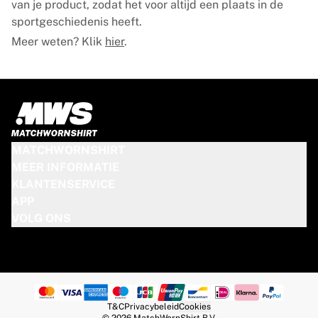
van je product, zodat het voor altijd een plaats in de
sportgeschiedenis heeft.
Meer weten? Klik
hier
.
MATCHWORNSHIRT
MEER INFORMATIE
KLANTENSERVICE
APP
VOLG ONS
T&C
Privacybeleid
Cookies