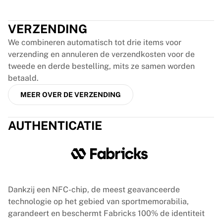
Glory Kickboxing
Trustpilot
Team Liquid
Hoe het werkt
VERZENDING
Lijst je shirt in
We combineren automatisch tot drie items voor
Shirtauthenticatie
verzending en annuleren de verzendkosten voor de
Mijn collectie
tweede en derde bestelling, mits ze samen worden
betaald.
MEER OVER DE VERZENDING
AUTHENTICATIE
Dankzij een NFC-chip, de meest geavanceerde
technologie op het gebied van sportmemorabilia,
garandeert en beschermt Fabricks 100% de identiteit