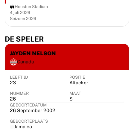
Chicago Bulls
Houston Stadium
Portland Trail Blazers
4 juli 2026
LA Clippers
Seizoen 2026
Bekijk alles over de NBA
Top Europese teams
DE SPELER
Beşiktaş Gain
Fenerbahçe Basketbal
JAYDEN NELSON
Slovenië
Virtus Bologna
Canada
Guerri Napoli
Andere sporten
LEEFTIJD
POSITIE
Wielrennen
23
Attacker
Team Visma | Lease a bike
NUMMER
MAAT
Soudal Quick Step
26
S
Netcompany INEOS
GEBOORTEDATUM
26 September 2002
EF Education
Team Jayco AlUla
GEBOORTEPLAATS
Bekijk alles over wielrennen
Jamaica
Rugby