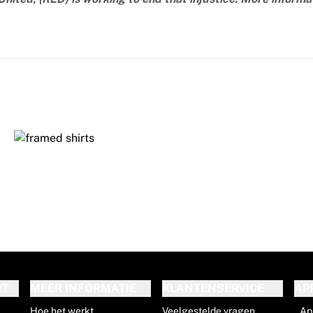
RT
MEER INFORMATIE
KLANTENSERVICE
AP
Hoe het werkt
Veelgestelde vragen
Ap