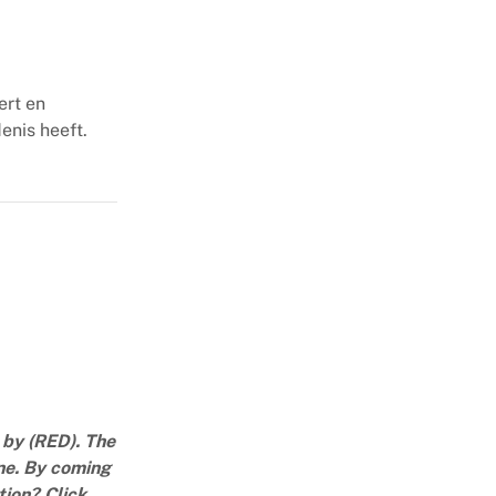
ert en
enis heeft.
 by (RED). The
ne. By coming
ation?
Click