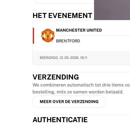
MLS
Topvrouwenteams
HET EVENEMENT
Vrouwenvoetbal in de VS
Vrouwenvoetbal in Canada
NWSL
MANCHESTER UNITED
OL Lyonnes
BRENTFORD
Paris Saint-Germain Feminines
Arsenal WFC
Bekijk per land
BEËINDIGD,
12-05-2026, 16:11
Basketbal
Highlights
VERZENDING
Charlotte Hornets
Chicago Bulls
We combineren automatisch tot drie items v
LA Clippers
bestelling, mits ze samen worden betaald.
Portland Trail Blazers
MEER OVER DE VERZENDING
Virtus Bologna
Bekijk alles over basketbal
AUTHENTICATIE
Top NBA-teams
Charlotte Hornets