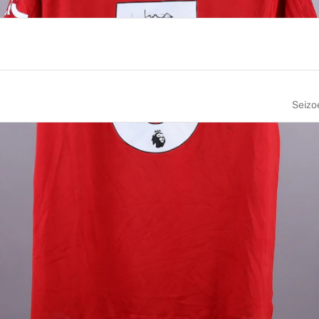
Seizo
NUMMER
MAAT
5
L
OORTEPLAATS
NATIONALITEIT
land
England