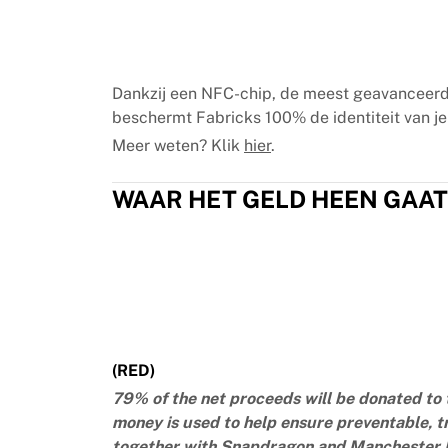
Chicago Bulls
Portland Trail Blazers
LA Clippers
Bekijk alles over de NBA
Dankzij een NFC-chip, de meest geavanceerd
Top Europese teams
beschermt Fabricks 100% de identiteit van je 
Beşiktaş Gain
Meer weten? Klik
hier
.
Fenerbahçe Basketbal
Slovenië
WAAR HET GELD HEEN GAAT
Virtus Bologna
Guerri Napoli
Andere sporten
Wielrennen
Team Visma | Lease a bike
Soudal Quick Step
Netcompany INEOS
EF Education
(RED)
Team Jayco AlUla
79% of the net proceeds will be donated to 
Bekijk alles over wielrennen
money is used to help ensure preventable, t
Rugby
together with Snapdragon and Manchester Un