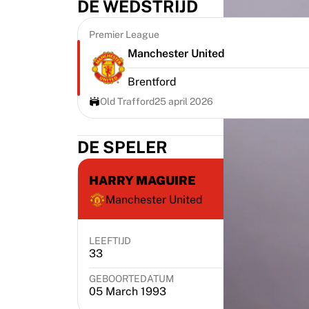
DE WEDSTRIJD
Highlights
WK veilingen
Premier League
Legend Collection
Manchester United
MLS
Bekijk al het voetbal
Brentford
Topteams
Old Trafford
25 april 2026
Engeland
Noorwegen
DE SPELER
Verenigde Staten
Paris Saint-Germain
FC Bayern München
HARRY MAGUIRE
Bekijk alle teams
Manchester United
Topcompetities
Wereldkampioenschappen 2026
LEEFTIJD
POSITIE
Premier League
33
Defender
La Liga
Serie A
GEBOORTEDATUM
GEB
05 March 1993
Eng
Ligue 1