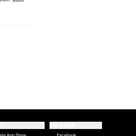
P
VOLG ONS
ple App Store
Facebook