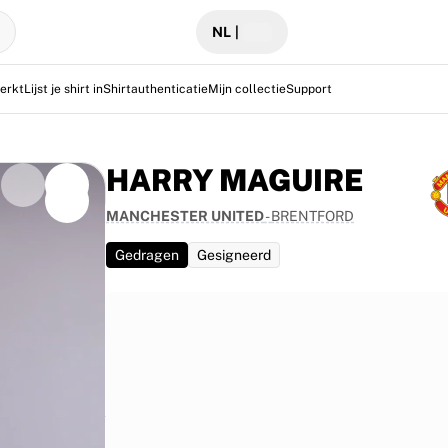
NL
|
erkt
Lijst je shirt in
Shirtauthenticatie
Mijn collectie
Support
HARRY MAGUIRE
MANCHESTER UNITED
-
BRENTFORD
Gedragen
Gesigneerd
 tegen
1 overwinning
 Het biedt