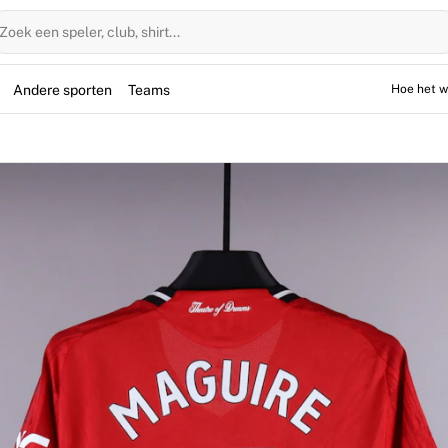
Zoek een speler, club, shirt...
Andere sporten
Teams
Hoe het w
ragen door Harry Maguire tijdens de Premier League-wedstrijd
diger stond in de basis op Old Trafford, waar United een 2–
neerd door de speler en volledig geverifieerd door Fabricks.
ng aan Maguire en het seizoen 2025/2026 van de Red Devils.