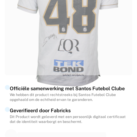
Highlights
WK veilingen
Legend Collection
MLS
Bekijk al het voetbal
Topteams
Engeland
Noorwegen
Verenigde Staten
Paris Saint-Germain
FC Bayern München
Bekijk alle teams
Officiële samenwerking met Santos Futebol Clube
Topcompetities
We hebben dit product rechtstreeks bij Santos Futebol Clube
opgehaald om de echtheid ervan te garanderen.
Wereldkampioenschappen 2026
Premier League
Geverifieerd door Fabricks
La Liga
Dit Product wordt geleverd met een persoonlijk digitaal certificaat
dat de identiteit waarborgt en beschermt.
Serie A
Ligue 1