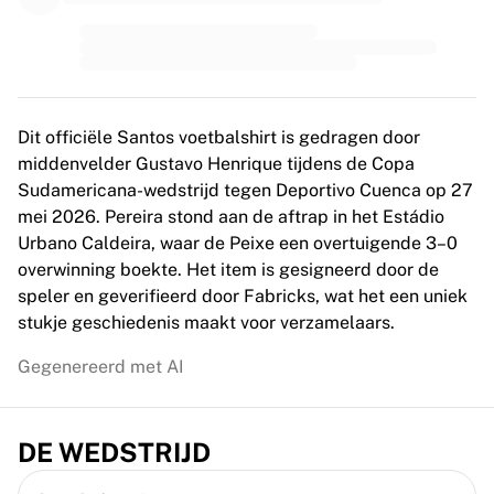
MLS
Topvrouwenteams
Vrouwenvoetbal in de VS
Vrouwenvoetbal in Canada
NWSL
OL Lyonnes
Dit officiële Santos voetbalshirt is gedragen door
Paris Saint-Germain Feminines
middenvelder Gustavo Henrique tijdens de Copa
Arsenal WFC
Sudamericana-wedstrijd tegen Deportivo Cuenca op 27
Bekijk per land
mei 2026. Pereira stond aan de aftrap in het Estádio
Basketbal
Urbano Caldeira, waar de Peixe een overtuigende 3–0
Highlights
overwinning boekte. Het item is gesigneerd door de
Charlotte Hornets
speler en geverifieerd door Fabricks, wat het een uniek
Chicago Bulls
stukje geschiedenis maakt voor verzamelaars.
LA Clippers
Gegenereerd met AI
Portland Trail Blazers
Virtus Bologna
Bekijk alles over basketbal
DE WEDSTRIJD
Top NBA-teams
Charlotte Hornets