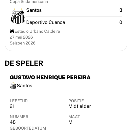
Copa Sudamericana
Chicago Bulls
Portland Trail Blazers
Santos
3
LA Clippers
Deportivo Cuenca
0
Bekijk alles over de NBA
Top Europese teams
Estádio Urbano Caldeira
27 mei 2026
Beşiktaş Gain
Seizoen 2026
Fenerbahçe Basketbal
Slovenië
Virtus Bologna
DE SPELER
Guerri Napoli
Andere sporten
GUSTAVO HENRIQUE PEREIRA
Wielrennen
Santos
Team Visma | Lease a bike
Soudal Quick Step
LEEFTIJD
POSITIE
Netcompany INEOS
21
Midfielder
EF Education
Team Jayco AlUla
NUMMER
MAAT
48
M
Bekijk alles over wielrennen
GEBOORTEDATUM
Rugby