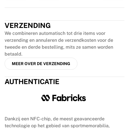
Glory Kickboxing
Team Liquid
Trustpilot
Hoe het werkt
Lijst je shirt in
VERZENDING
Shirtauthenticatie
We combineren automatisch tot drie items voor
Mijn collectie
verzending en annuleren de verzendkosten voor de
tweede en derde bestelling, mits ze samen worden
betaald.
MEER OVER DE VERZENDING
AUTHENTICATIE
Dankzij een NFC-chip, de meest geavanceerde
technologie op het gebied van sportmemorabilia,