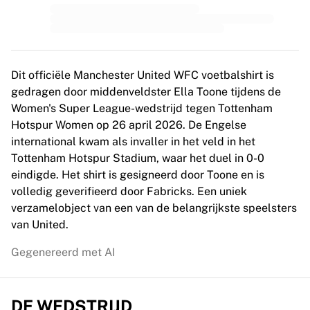
MLS
Topvrouwenteams
Vrouwenvoetbal in de VS
Vrouwenvoetbal in Canada
NWSL
Dit officiële Manchester United WFC voetbalshirt is
OL Lyonnes
gedragen door middenveldster Ella Toone tijdens de
Paris Saint-Germain Feminines
Women's Super League-wedstrijd tegen Tottenham
Arsenal WFC
Hotspur Women op 26 april 2026. De Engelse
Bekijk per land
international kwam als invaller in het veld in het
Basketbal
Tottenham Hotspur Stadium, waar het duel in 0-0
Highlights
eindigde. Het shirt is gesigneerd door Toone en is
Charlotte Hornets
volledig geverifieerd door Fabricks. Een uniek
Chicago Bulls
verzamelobject van een van de belangrijkste speelsters
LA Clippers
van United.
Portland Trail Blazers
Virtus Bologna
Gegenereerd met AI
Bekijk alles over basketbal
Top NBA-teams
Charlotte Hornets
DE WEDSTRIJD