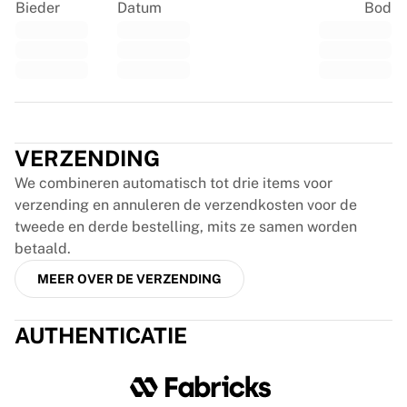
Glory Kickboxing
Bieder
Datum
Bod
Team Liquid
Hoe het werkt
Lijst je shirt in
Shirtauthenticatie
Mijn collectie
Trustpilot
VERZENDING
We combineren automatisch tot drie items voor
verzending en annuleren de verzendkosten voor de
tweede en derde bestelling, mits ze samen worden
betaald.
MEER OVER DE VERZENDING
AUTHENTICATIE