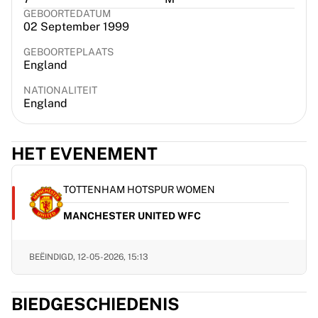
France Rugby
GEBOORTEDATUM
02 September 1999
Gloucester Rugby
Bath Rugby
GEBOORTEPLAATS
ASM Clermont Auvergne
England
Harlequins
NATIONALITEIT
Bekijk alles over rugby
England
Cricket
England Cricket
Delhi Capitals
HET EVENEMENT
West Indies
Cricket Ireland
TOTTENHAM HOTSPUR WOMEN
Bekijk alles over cricket
MANCHESTER UNITED WFC
IJshockey
Aalborg Pirates
Tre Kronor
BEËINDIGD,
12-05-2026, 15:13
NHL Alumni
Bekijk alles over ijshockey
BIEDGESCHIEDENIS
Overig