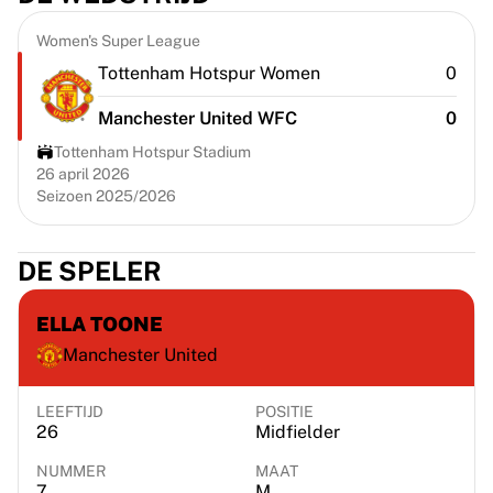
Chicago Bulls
Portland Trail Blazers
Women's Super League
LA Clippers
Tottenham Hotspur Women
0
Bekijk alles over de NBA
Top Europese teams
Manchester United WFC
0
Beşiktaş Gain
Tottenham Hotspur Stadium
Fenerbahçe Basketbal
26 april 2026
Slovenië
Seizoen 2025/2026
Virtus Bologna
Guerri Napoli
DE SPELER
Andere sporten
Wielrennen
ELLA TOONE
Team Visma | Lease a bike
Soudal Quick Step
Manchester United
Netcompany INEOS
EF Education
LEEFTIJD
POSITIE
26
Midfielder
Team Jayco AlUla
Bekijk alles over wielrennen
NUMMER
MAAT
Rugby
7
M