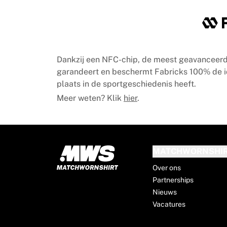
Chicago Bulls
Portland Trail Blazers
LA Clippers
Bekijk alles over de NBA
Top Europese teams
Dankzij een NFC-chip, de meest geavanceerd
Beşiktaş Gain
garandeert en beschermt Fabricks 100% de iden
Fenerbahçe Basketbal
plaats in de sportgeschiedenis heeft.
Slovenië
Meer weten? Klik
hier
.
Virtus Bologna
Guerri Napoli
Andere sporten
Wielrennen
Team Visma | Lease a bike
MATCHWORNSHI
Soudal Quick Step
Over ons
Netcompany INEOS
Partnerships
EF Education
Nieuws
Team Jayco AlUla
Vacatures
Bekijk alles over wielrennen
Rugby