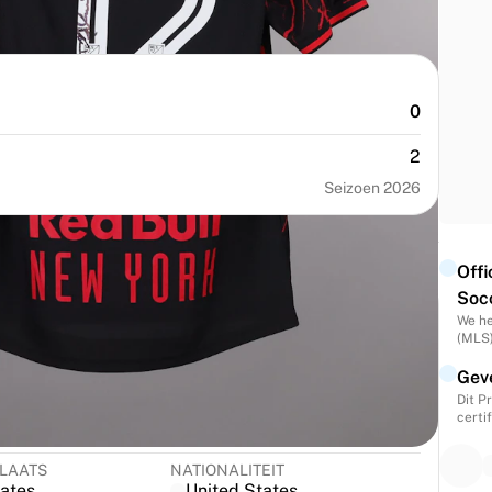
0
2
Seizoen 2026
Off
Soc
We he
(MLS)
Geve
Dit P
NUMMER
MAAT
certi
12
M
LAATS
NATIONALITEIT
tates
United States