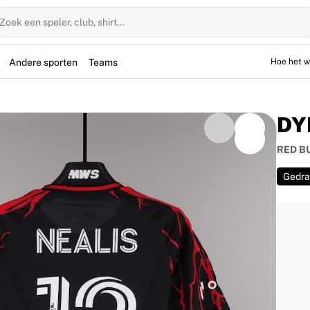
Zoek een speler, club, shirt...
Andere sporten
Teams
Hoe het w
DY
RED B
Gedr
agen door Dylan Nealis tijdens de Major League
2026 stond Nealis aan de aftrap in het Sports
item is persoonlijk gesigneerd door de Amerikaanse
Een uniek verzamelobject van de Red Bulls uit het