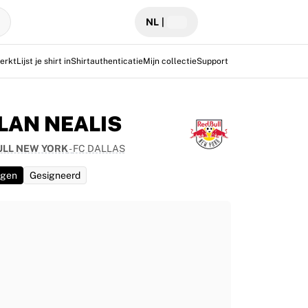
NL
|
erkt
Lijst je shirt in
Shirtauthenticatie
Mijn collectie
Support
LAN NEALIS
ULL NEW YORK
-
FC DALLAS
agen
Gesigneerd