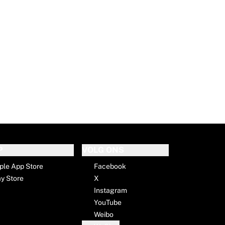
P
VOLG ONS
ple App Store
Facebook
ay Store
X
Instagram
YouTube
Weibo