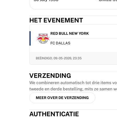
MLS
Topvrouwenteams
Vrouwenvoetbal in de VS
HET EVENEMENT
Vrouwenvoetbal in Canada
NWSL
OL Lyonnes
RED BULL NEW YORK
Paris Saint-Germain Feminines
FC DALLAS
Arsenal WFC
Bekijk per land
Basketbal
BEËINDIGD,
09-05-2026, 23:35
Highlights
Charlotte Hornets
VERZENDING
Chicago Bulls
LA Clippers
We combineren automatisch tot drie items vo
Portland Trail Blazers
tweede en derde bestelling, mits ze samen w
Virtus Bologna
MEER OVER DE VERZENDING
Bekijk alles over basketbal
Top NBA-teams
AUTHENTICATIE
Charlotte Hornets