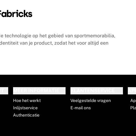
e technologie op het gebied van sportmemorabilia,
titeit van je product, zodat het voor altijd een
RT
MEER INFORMATIE
KLANTENSERVICE
AP
Hoe het werkt
Veelgestelde vragen
Ap
Inlijstservice
E-mail ons
Pl
Authenticatie