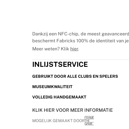
Chicago Bulls
Portland Trail Blazers
LA Clippers
Bekijk alles over de NBA
Top Europese teams
Dankzij een NFC-chip, de meest geavanceerd
Beşiktaş Gain
beschermt Fabricks 100% de identiteit van je 
Fenerbahçe Basketbal
Meer weten? Klik
hier
.
Slovenië
Virtus Bologna
INLIJSTSERVICE
Guerri Napoli
Andere sporten
GEBRUIKT DOOR ALLE CLUBS EN SPELERS
Wielrennen
Team Visma | Lease a bike
MUSEUMKWALITEIT
Soudal Quick Step
VOLLEDIG HANDGEMAAKT
Netcompany INEOS
EF Education
KLIK HIER VOOR MEER INFORMATIE
Team Jayco AlUla
Bekijk alles over wielrennen
MOGELIJK GEMAAKT DOOR
Rugby