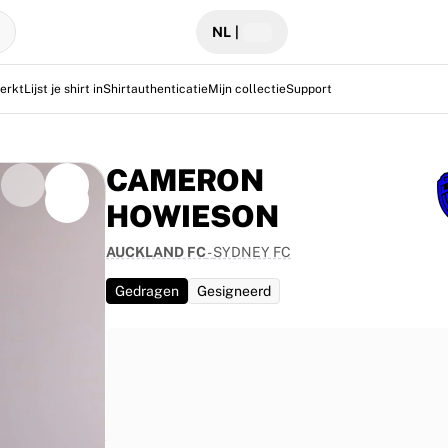
NL
|
erkt
Lijst je shirt in
Shirtauthenticatie
Mijn collectie
Support
CAMERON
HOWIESON
AUCKLAND FC
-
SYDNEY FC
 Final op 23
l te winnen na
Gedragen
Gesigneerd
 zich
everifieerd
stlegt.