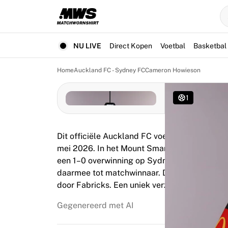
Nu live
Hoogtepunten
Wereld kampioenschap veilingen
Legend Collection
NU LIVE
Direct Kopen
Voetbal
Basketbal
Team Liquid | EWC 2026
Tour de France
Home
Auckland FC - Sydney FC
Cameron Howieson
Veilingen
Alle actieve veilingen
1
Loopt bijna af
Verborgen parels
Net toegevoegd
Dit officiële Auckland FC voetbalshirt werd
WK veilingen
mei 2026. In het Mount Smart Stadium schree
Producten
een 1–0 overwinning op Sydney FC. Howieson
Gedragen shirts
daarmee tot matchwinnaar. Dit wedstrijdgedr
Gesigneerde shirts
door Fabricks. Een uniek verzamelobject dat 
Doelpuntenmakers
Debuutshirts
Gegenereerd met AI
Ingelijste shirts
Voetbal