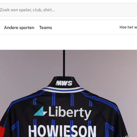
Zoek een speler, club, shirt...
Andere sporten
Teams
Hoe het w
 gedragen door Cameron Howieson tijdens de A-League Grand
f Auckland geschiedenis door in hun tweede seizoen de tite
 was de enige doelpuntenmaker van de wedstrijd en kroonde
agen item is gesigneerd door de middenvelder en volledig g
een historisch hoogtepunt in het Nieuw-Zeelandse voetbal va