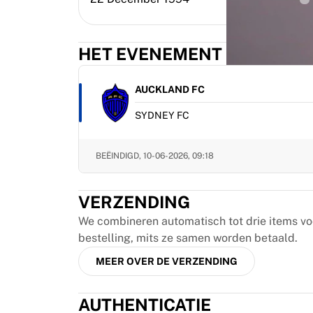
MLS
Topvrouwenteams
Vrouwenvoetbal in de VS
HET EVENEMENT
Vrouwenvoetbal in Canada
NWSL
OL Lyonnes
AUCKLAND FC
Paris Saint-Germain Feminines
SYDNEY FC
Arsenal WFC
Bekijk per land
Basketbal
BEËINDIGD,
10-06-2026, 09:18
Highlights
Charlotte Hornets
VERZENDING
Chicago Bulls
LA Clippers
We combineren automatisch tot drie items v
Portland Trail Blazers
bestelling, mits ze samen worden betaald.
Virtus Bologna
MEER OVER DE VERZENDING
Bekijk alles over basketbal
Top NBA-teams
AUTHENTICATIE
Charlotte Hornets