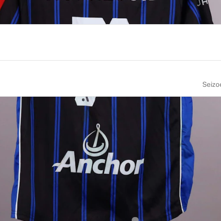
Seizo
NUMMER
MAAT
7
M
BOORTEPLAATS
NATIONALITEIT
New Zealand
New Zealand