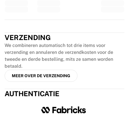
Glory Kickboxing
Team Liquid
Hoe het werkt
Lijst je shirt in
Trustpilot
Shirtauthenticatie
Mijn collectie
VERZENDING
We combineren automatisch tot drie items voor
verzending en annuleren de verzendkosten voor de
tweede en derde bestelling, mits ze samen worden
betaald.
MEER OVER DE VERZENDING
AUTHENTICATIE