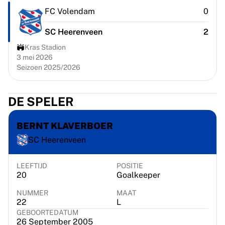
Chicago Bulls
FC Volendam
0
Portland Trail Blazers
LA Clippers
SC Heerenveen
2
Bekijk alles over de NBA
Kras Stadion
Top Europese teams
3 mei 2026
Beşiktaş Gain
Seizoen 2025/2026
Fenerbahçe Basketbal
Slovenië
DE SPELER
Virtus Bologna
Guerri Napoli
BERNT KLAVERBOER
Andere sporten
Wielrennen
SC Heerenveen
Team Visma | Lease a bike
Soudal Quick Step
LEEFTIJD
POSITIE
Netcompany INEOS
20
Goalkeeper
EF Education
NUMMER
MAAT
Team Jayco AlUla
22
L
Bekijk alles over wielrennen
GEBOORTEDATUM
26 September 2005
Rugby