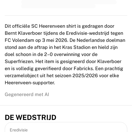
MLS
Topvrouwenteams
Vrouwenvoetbal in de VS
Vrouwenvoetbal in Canada
Dit officiële SC Heerenveen shirt is gedragen door
NWSL
Bernt Klaverboer tijdens de Eredivisie-wedstrijd tegen
OL Lyonnes
FC Volendam op 3 mei 2026. De Nederlandse doelman
Paris Saint-Germain Feminines
stond aan de aftrap in het Kras Stadion en hield zijn
Arsenal WFC
doel schoon in de 2–0 overwinning voor de
Bekijk per land
Superfriezen. Het item is gesigneerd door Klaverboer
Basketbal
en is volledig geverifieerd door Fabricks. Een prachtig
Highlights
verzamelobject uit het seizoen 2025/2026 voor elke
Charlotte Hornets
Heerenveen-supporter.
Chicago Bulls
LA Clippers
Gegenereerd met AI
Portland Trail Blazers
Virtus Bologna
Bekijk alles over basketbal
DE WEDSTRIJD
Top NBA-teams
Charlotte Hornets
Eredivisie