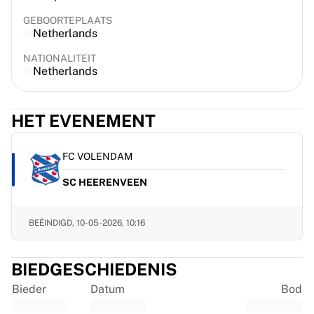
France Rugby
GEBOORTEPLAATS
Gloucester Rugby
Netherlands
Bath Rugby
NATIONALITEIT
ASM Clermont Auvergne
Netherlands
Harlequins
Bekijk alles over rugby
Cricket
HET EVENEMENT
England Cricket
Delhi Capitals
FC VOLENDAM
West Indies
Cricket Ireland
SC HEERENVEEN
Bekijk alles over cricket
IJshockey
BEËINDIGD,
10-05-2026, 10:16
Aalborg Pirates
Tre Kronor
NHL Alumni
BIEDGESCHIEDENIS
Bekijk alles over ijshockey
Bieder
Datum
Bod
Overig