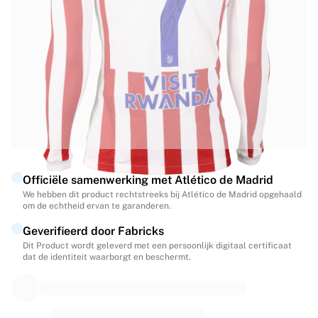
Highlights
WK veilingen
Legend Collection
MLS
Bekijk al het voetbal
Topteams
Engeland
Noorwegen
Verenigde Staten
Paris Saint-Germain
Officiële samenwerking met Atlético de Madrid
FC Bayern München
We hebben dit product rechtstreeks bij Atlético de Madrid opgehaald
Bekijk alle teams
om de echtheid ervan te garanderen.
Topcompetities
Geverifieerd door Fabricks
Wereldkampioenschappen 2026
Dit Product wordt geleverd met een persoonlijk digitaal certificaat
Premier League
dat de identiteit waarborgt en beschermt.
La Liga
Serie A
Ligue 1