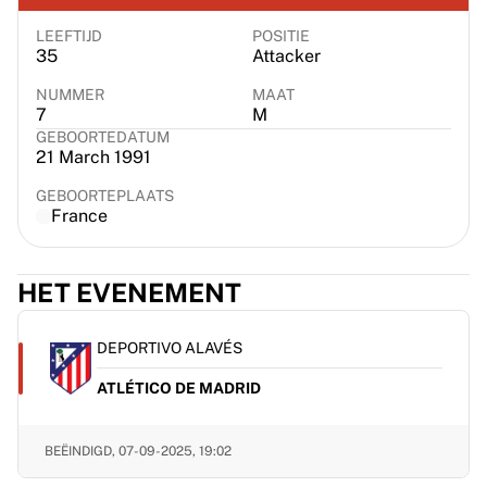
Chicago Bulls
Portland Trail Blazers
LEEFTIJD
POSITIE
35
Attacker
LA Clippers
Bekijk alles over de NBA
NUMMER
MAAT
7
M
Top Europese teams
GEBOORTEDATUM
Beşiktaş Gain
21 March 1991
Fenerbahçe Basketbal
Slovenië
GEBOORTEPLAATS
France
Virtus Bologna
Guerri Napoli
Andere sporten
HET EVENEMENT
Wielrennen
Team Visma | Lease a bike
DEPORTIVO ALAVÉS
Soudal Quick Step
Netcompany INEOS
ATLÉTICO DE MADRID
EF Education
Team Jayco AlUla
BEËINDIGD,
07-09-2025, 19:02
Bekijk alles over wielrennen
Rugby