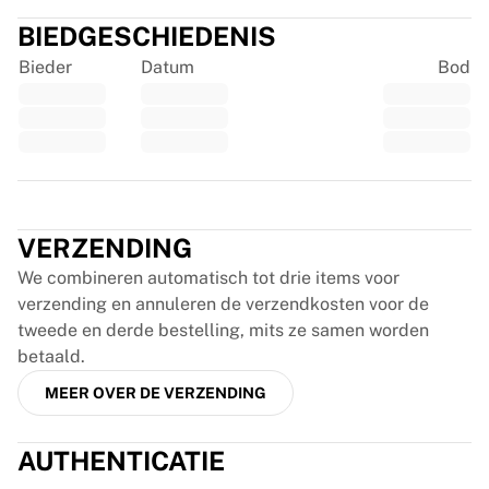
France Rugby
BIEDGESCHIEDENIS
Gloucester Rugby
Bieder
Datum
Bod
Bath Rugby
ASM Clermont Auvergne
Harlequins
Bekijk alles over rugby
Cricket
Trustpilot
England Cricket
Delhi Capitals
VERZENDING
West Indies
We combineren automatisch tot drie items voor
Cricket Ireland
verzending en annuleren de verzendkosten voor de
Bekijk alles over cricket
tweede en derde bestelling, mits ze samen worden
IJshockey
betaald.
Aalborg Pirates
Tre Kronor
MEER OVER DE VERZENDING
NHL Alumni
Bekijk alles over ijshockey
AUTHENTICATIE
Overig