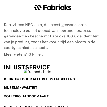
Glory Kickboxing
Team Liquid
Hoe het werkt
Lijst je shirt in
Shirtauthenticatie
Dankzij een NFC-chip, de meest geavanceerde
Mijn collectie
technologie op het gebied van sportmemorabilia,
garandeert en beschermt Fabricks 100% de identiteit
van je product, zodat het voor altijd een plaats in de
sportgeschiedenis heeft.
Meer weten? Klik
hier
.
INLIJSTSERVICE
GEBRUIKT DOOR ALLE CLUBS EN SPELERS
MUSEUMKWALITEIT
VOLLEDIG HANDGEMAAKT