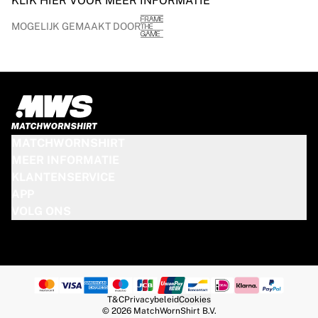
KLIK HIER VOOR MEER INFORMATIE
MOGELIJK GEMAAKT DOOR
MATCHWORNSHIRT
MEER INFORMATIE
KLANTENSERVICE
APP
VOLG ONS
T&C
Privacybeleid
Cookies
© 2026 MatchWornShirt B.V.