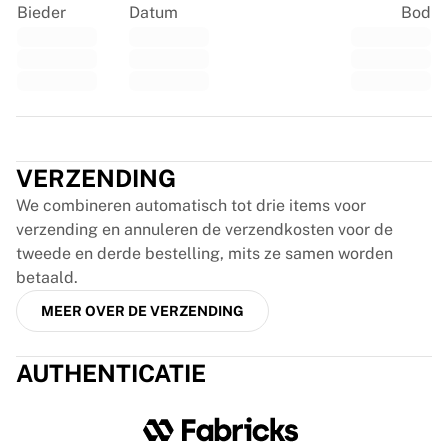
Glory Kickboxing
Bieder
Datum
Bod
Team Liquid
Hoe het werkt
Lijst je shirt in
Shirtauthenticatie
Mijn collectie
Trustpilot
VERZENDING
We combineren automatisch tot drie items voor
verzending en annuleren de verzendkosten voor de
tweede en derde bestelling, mits ze samen worden
betaald.
MEER OVER DE VERZENDING
AUTHENTICATIE