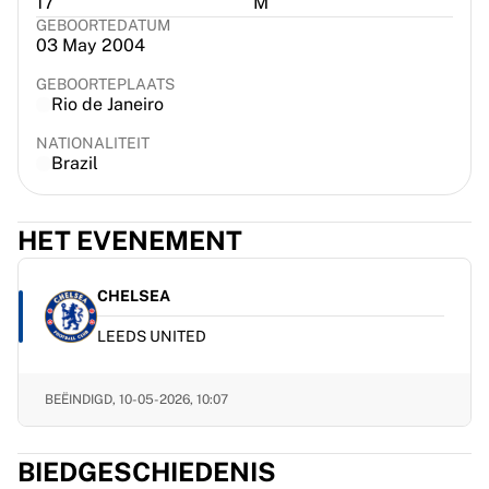
17
M
France Rugby
GEBOORTEDATUM
03 May 2004
Gloucester Rugby
Bath Rugby
GEBOORTEPLAATS
ASM Clermont Auvergne
Rio de Janeiro
Harlequins
NATIONALITEIT
Bekijk alles over rugby
Brazil
Cricket
England Cricket
Delhi Capitals
HET EVENEMENT
West Indies
Cricket Ireland
CHELSEA
Bekijk alles over cricket
IJshockey
LEEDS UNITED
Aalborg Pirates
Tre Kronor
BEËINDIGD,
10-05-2026, 10:07
NHL Alumni
Bekijk alles over ijshockey
Overig
BIEDGESCHIEDENIS