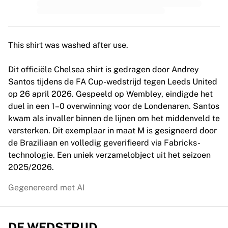
MLS
Topvrouwenteams
Vrouwenvoetbal in de VS
Vrouwenvoetbal in Canada
This shirt was washed after use.
NWSL
OL Lyonnes
Dit officiële Chelsea shirt is gedragen door Andrey
Paris Saint-Germain Feminines
Santos tijdens de FA Cup-wedstrijd tegen Leeds United
Arsenal WFC
op 26 april 2026. Gespeeld op Wembley, eindigde het
Bekijk per land
duel in een 1–0 overwinning voor de Londenaren. Santos
Basketbal
kwam als invaller binnen de lijnen om het middenveld te
Highlights
versterken. Dit exemplaar in maat M is gesigneerd door
Charlotte Hornets
de Braziliaan en volledig geverifieerd via Fabricks-
Chicago Bulls
technologie. Een uniek verzamelobject uit het seizoen
LA Clippers
2025/2026.
Portland Trail Blazers
Virtus Bologna
Gegenereerd met AI
Bekijk alles over basketbal
Top NBA-teams
Charlotte Hornets
DE WEDSTRIJD