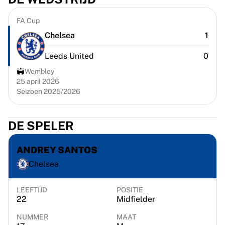
Chicago Bulls
Portland Trail Blazers
FA Cup
LA Clippers
Chelsea
1
Bekijk alles over de NBA
Top Europese teams
Leeds United
0
Beşiktaş Gain
Wembley
Fenerbahçe Basketbal
25 april 2026
Slovenië
Seizoen 2025/2026
Virtus Bologna
Guerri Napoli
DE SPELER
Andere sporten
Wielrennen
ANDREY SANTOS
Team Visma | Lease a bike
Soudal Quick Step
Chelsea
Netcompany INEOS
EF Education
LEEFTIJD
POSITIE
Team Jayco AlUla
22
Midfielder
Bekijk alles over wielrennen
NUMMER
MAAT
Rugby