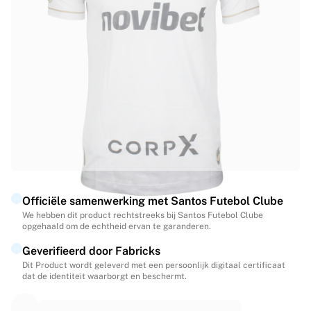
Highlights
WK veilingen
Legend Collection
MLS
Bekijk al het voetbal
Topteams
Engeland
Noorwegen
Verenigde Staten
Paris Saint-Germain
FC Bayern München
Bekijk alle teams
Officiële samenwerking met Santos Futebol Clube
Topcompetities
We hebben dit product rechtstreeks bij Santos Futebol Clube
opgehaald om de echtheid ervan te garanderen.
Wereldkampioenschappen 2026
Premier League
Geverifieerd door Fabricks
La Liga
Dit Product wordt geleverd met een persoonlijk digitaal certificaat
dat de identiteit waarborgt en beschermt.
Serie A
Ligue 1