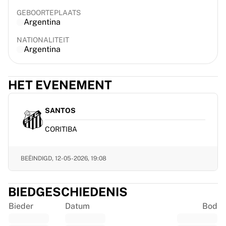
France Rugby
GEBOORTEPLAATS
Gloucester Rugby
Argentina
Bath Rugby
NATIONALITEIT
ASM Clermont Auvergne
Argentina
Harlequins
Bekijk alles over rugby
Cricket
HET EVENEMENT
England Cricket
Delhi Capitals
SANTOS
West Indies
CORITIBA
Cricket Ireland
Bekijk alles over cricket
IJshockey
BEËINDIGD,
12-05-2026, 19:08
Aalborg Pirates
Tre Kronor
BIEDGESCHIEDENIS
NHL Alumni
Bekijk alles over ijshockey
Bieder
Datum
Bod
Overig