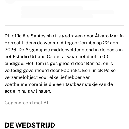
MLS
Topvrouwenteams
Vrouwenvoetbal in de VS
Vrouwenvoetbal in Canada
NWSL
OL Lyonnes
Dit officiële Santos shirt is gedragen door Álvaro Martín
Paris Saint-Germain Feminines
Barreal tijdens de wedstrijd tegen Coritiba op 22 april
Arsenal WFC
2026. De Argentijnse middenvelder stond in de basis in
Bekijk per land
het Estádio Urbano Caldeira, waar het duel in 0-0
Basketbal
eindigde. Het item is gesigneerd door Barreal en is
Highlights
volledig geverifieerd door Fabricks. Een uniek Peixe
Charlotte Hornets
verzamelobject voor elke liefhebber van
Chicago Bulls
voetbalmemorabilia die een tastbaar stukje van de
LA Clippers
actie in huis wil halen.
Portland Trail Blazers
Gegenereerd met AI
Virtus Bologna
Bekijk alles over basketbal
Top NBA-teams
DE WEDSTRIJD
Charlotte Hornets