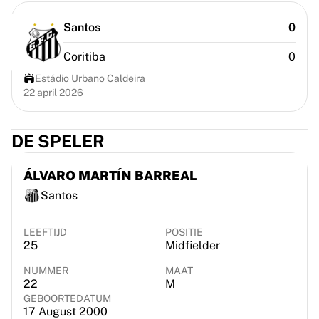
Chicago Bulls
Portland Trail Blazers
Santos
0
LA Clippers
Coritiba
0
Bekijk alles over de NBA
Top Europese teams
Estádio Urbano Caldeira
Beşiktaş Gain
22 april 2026
Fenerbahçe Basketbal
Slovenië
DE SPELER
Virtus Bologna
Guerri Napoli
ÁLVARO MARTÍN BARREAL
Andere sporten
Wielrennen
Santos
Team Visma | Lease a bike
Soudal Quick Step
LEEFTIJD
POSITIE
25
Midfielder
Netcompany INEOS
EF Education
NUMMER
MAAT
Team Jayco AlUla
22
M
Bekijk alles over wielrennen
GEBOORTEDATUM
17 August 2000
Rugby