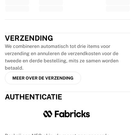
Glory Kickboxing
Team Liquid
Hoe het werkt
Lijst je shirt in
Trustpilot
Shirtauthenticatie
VERZENDING
Mijn collectie
We combineren automatisch tot drie items voor
verzending en annuleren de verzendkosten voor de
tweede en derde bestelling, mits ze samen worden
betaald.
MEER OVER DE VERZENDING
AUTHENTICATIE