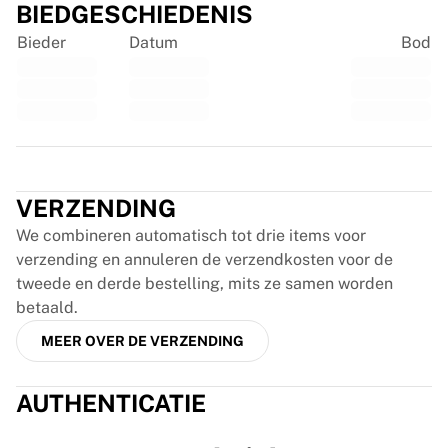
Glory Kickboxing
BIEDGESCHIEDENIS
Team Liquid
Bieder
Datum
Bod
Hoe het werkt
Lijst je shirt in
Shirtauthenticatie
Mijn collectie
Trustpilot
VERZENDING
We combineren automatisch tot drie items voor
verzending en annuleren de verzendkosten voor de
tweede en derde bestelling, mits ze samen worden
betaald.
MEER OVER DE VERZENDING
AUTHENTICATIE