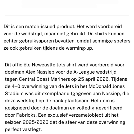
MLS
Topvrouwenteams
Vrouwenvoetbal in de VS
Vrouwenvoetbal in Canada
Dit is een match-issued product. Het werd voorbereid
NWSL
voor de wedstrijd, maar niet gebruikt. De shirts kunnen
OL Lyonnes
echter gebruikssporen bevatten, omdat sommige spelers
Paris Saint-Germain Feminines
ze ook gebruiken tijdens de warming-up.
Arsenal WFC
Bekijk per land
Dit officiële Newcastle Jets shirt werd voorbereid voor
Basketbal
doelman Alex Nassiep voor de A-League wedstrijd
Highlights
tegen Central Coast Mariners op 25 april 2026. Tijdens
Charlotte Hornets
de 4–0 overwinning van de Jets in het McDonald Jones
Chicago Bulls
Stadium was dit exemplaar uitgegeven aan Nassiep, die
LA Clippers
deze wedstrijd op de bank plaatsnam. Het item is
Portland Trail Blazers
gesigneerd door de doelman en volledig geverifieerd
Virtus Bologna
door Fabricks. Een exclusief verzamelobject uit het
Bekijk alles over basketbal
seizoen 2025/2026 dat de sfeer van deze overwinning
Top NBA-teams
perfect vastlegt.
Charlotte Hornets