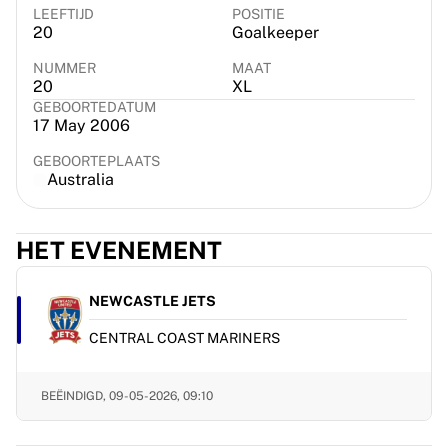
LEEFTIJD
POSITIE
France Rugby
20
Goalkeeper
Gloucester Rugby
Bath Rugby
NUMMER
MAAT
20
XL
ASM Clermont Auvergne
GEBOORTEDATUM
Harlequins
17 May 2006
Bekijk alles over rugby
Cricket
GEBOORTEPLAATS
Australia
England Cricket
Delhi Capitals
West Indies
HET EVENEMENT
Cricket Ireland
Bekijk alles over cricket
NEWCASTLE JETS
IJshockey
Aalborg Pirates
CENTRAL COAST MARINERS
Tre Kronor
NHL Alumni
BEËINDIGD,
09-05-2026, 09:10
Bekijk alles over ijshockey
Overig