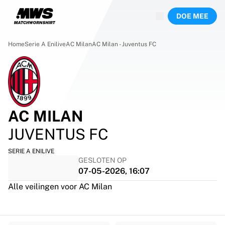
Nu live
DOE MEE
Hoogtepunten
Wereld kampioenschap veilingen
Legend Collection
Home
Serie A Enilive
AC Milan
AC Milan - Juventus FC
Team Liquid | EWC 2026
Tour de France
Veilingen
Alle actieve veilingen
Loopt bijna af
AC MILAN
Verborgen parels
Net toegevoegd
JUVENTUS FC
WK veilingen
Producten
SERIE A ENILIVE
GESLOTEN OP
Gedragen shirts
07-05-2026, 16:07
Gesigneerde shirts
Doelpuntenmakers
Alle veilingen voor AC Milan
Debuutshirts
Ingelijste shirts
Voetbal