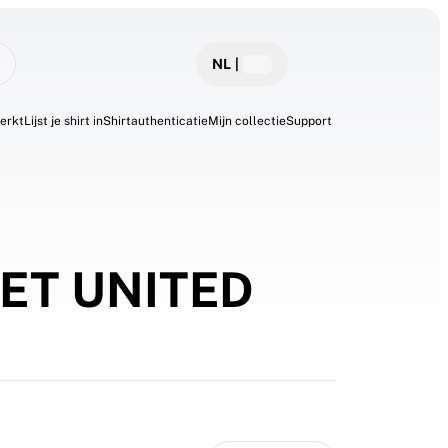
NL
|
erkt
Lijst je shirt in
Shirtauthenticatie
Mijn collectie
Support
EET UNITED