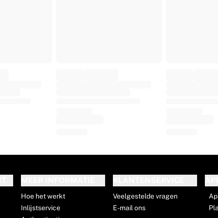
RT
MEER INFORMATIE
KLANTENSERVICE
AP
Hoe het werkt
Veelgestelde vragen
Ap
Inlijstservice
E-mail ons
Pl