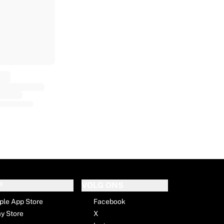
P
VOLG ONS
ple App Store
Facebook
ay Store
X