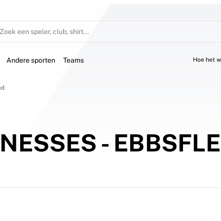
Zoek een speler, club, shirt...
Andere sporten
Teams
Hoe het w
ed
ONESSES - EBBSFL