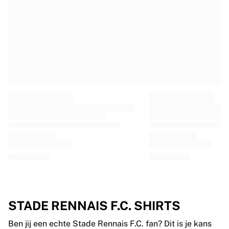
France Rugby
Gloucester Rugby
Bath Rugby
ASM Clermont Auvergne
Harlequins
Bekijk alles over rugby
Cricket
England Cricket
Delhi Capitals
West Indies
Cricket Ireland
Bekijk alles over cricket
IJshockey
Aalborg Pirates
Tre Kronor
NHL Alumni
STADE RENNAIS F.C. SHIRTS
Bekijk alles over ijshockey
Overig
Ben jij een echte Stade Rennais F.C. fan? Dit is je kans