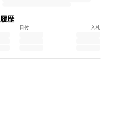
履歴
者
日付
入札
tpilot