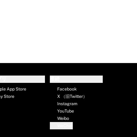
プリ
接続
ple App Store
Facebook
ay Store
X （旧Twitter）
Instagram
YouTube
Weibo
WeChat