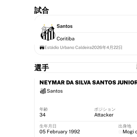
ハイライト
試合
世界選手権オークション
レジェンドコレクション
Santos
MLS
サッカーをすべて見る
Coritiba
人気チーム
Estádio Urbano Caldeira
2026年4月22日
イングランド
ノルウェー
米国
選手
パリ・サンジェルマン
FCバイエルン・ミュンヘン
NEYMAR DA SILVA SANTOS JUNIO
すべてのチームを表示
Santos
主要リーグ
2026年世界選手権
プレミアリーグ
年齢
ポジション
34
Attacker
ラ・リーガ
セリエA
生年月日
出身地
リーグ・アン
05 February 1992
Mogi 