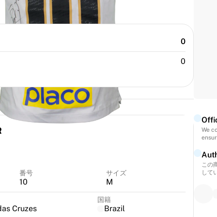
0
0
Offi
R
We co
ensur
Auth
この
番号
サイズ
して
10
M
国籍
das Cruzes
Brazil