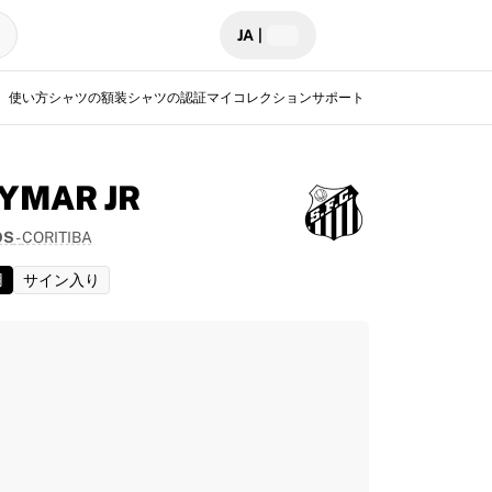
JA
|
使い方
シャツの額装
シャツの認証
マイコレクション
サポート
YMAR JR
OS
-
CORITIBA
用
サイン入り