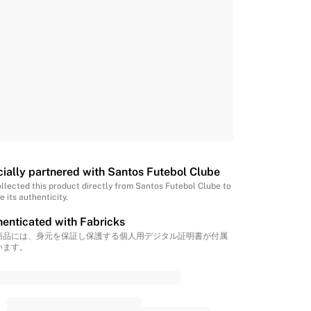
cially partnered with Santos Futebol Clube
llected this product directly from Santos Futebol Clube to
e its authenticity.
enticated with Fabricks
商品には、身元を保証し保護する個人用デジタル証明書が付属
います。