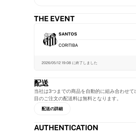
MLS
主要女子チーム
アメリカ女子サッカー
THE EVENT
カナダ女子サッカー
NWSL
SANTOS
OLリヨンヌ
パリ・サンジェルマン・フェミニン
CORITIBA
アーセナルWFC
国別で探す
2026/05/12 19:08
に終了しました
バスケットボール
ハイライト
シャーロット・ホーネッツ
配送
シカゴ・ブルズ
当社は3つまでの商品を自動的に組み合わせて
LAクリッパーズ
目のご注文の配送料は無料となります。
ポートランド・トレイルブレイザーズ
配送の詳細
ヴィルトゥス・ボローニャ
バスケットボールをすべて表示
トップNBAチーム
AUTHENTICATION
シャーロット・ホーネッツ