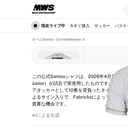
現在ライブ中
ハイライト
ワールドチャンピオンシップオークション
レジェンドコレクション
現在ライブ中
今すぐ購入
サッカー
バスケ
Team Liquid | EWC 2026
ツール・ド・フランス
ホーム
Santos - Coritiba
Neymar Jr
オークション
開催中の全オークション
まもなく終了
隠れた名作
新着
この公式Santosシャツは、2026年4月22日のコリ
世界選手権オークション
Junior）が試合で実使用したものです。エ
商品
アタッカーとして10番を背負ったネイマールは
着用済みシャツ
よるサイン入りで、Fabricksによって認
サイン入りシャツ
貴重な機会です。
得点者
デビューユニフォーム
AIによる生成
額装シャツ
サッカー