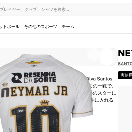
プレイヤー、クラブ、シャツを検索…
ットボール
その他のスポーツ
チーム
NE
SANT
実使
チーバ戦でネイマール（Neymar da Silva Santos
スタジオ・ウルバーノ・カルデイラで行われたこの一戦で、
0-0の引き分けを戦い抜きました。ブラジルのスターに
証済です。稀代のスター選手の実使用アイテムを手に入れる