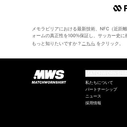
シカゴ・ブルズ
ポートランド・トレイルブレイザーズ
LAクリッパーズ
NBAをすべて表示
メモラビリアにおける最新技術、NFC（近距離無
トップ欧州チーム
ォームの真正性を100%保証し、サッカー史
ベシクタシュ・ゲイン
もっと知りたいですか？
こちら
をクリック。
フェネルバフチェ・バスケットボール
スロベニア
ヴィルトゥス・ボローニャ
グエッリ・ナポリ
その他のスポーツ
MATCHWORNSHI
自転車競技
私たちについて
チーム・ヴィスマ | リース・ア・バイク
パートナーシップ
スーダル・クイックステップ
ニュース
Netcompany INEOS
採用情報
EFエデュケーション
チーム・ジェイコ・アルウラ
自転車競技をすべて表示
ラグビー