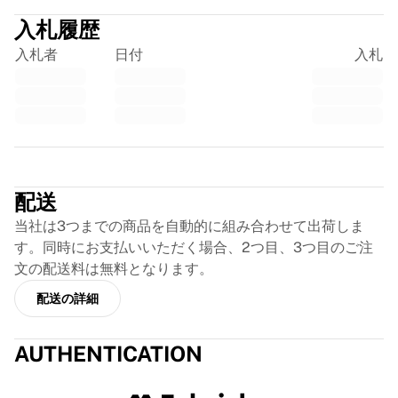
フランス・ラグビー
入札履歴
グロスター・ラグビー
入札者
日付
入札
バース・ラグビー
ASMクレルモン・オーヴェルニュ
ハーレクインズ
ラグビーをすべて表示
クリケット
Trustpilot
イングランド・クリケット
デリー・キャピタルズ
配送
西インド諸島
当社は3つまでの商品を自動的に組み合わせて出荷しま
クリケット・アイルランド
す。同時にお支払いいただく場合、2つ目、3つ目のご注
クリケットをすべて表示
文の配送料は無料となります。
アイスホッケー
オールボー・パイレーツ
配送の詳細
トレ・クローナー
NHLアラムナイ
AUTHENTICATION
アイスホッケーをすべて表示
その他