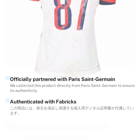
ハイライト
世界選手権オークション
レジェンドコレクション
MLS
サッカーをすべて見る
人気チーム
イングランド
ノルウェー
米国
パリ・サンジェルマン
Officially partnered with Paris Saint-Germain
FCバイエルン・ミュンヘン
We collected this product directly from Paris Saint-Germain to ensure
すべてのチームを表示
its authenticity.
主要リーグ
Authenticated with Fabricks
2026年世界選手権
この商品には、身元を保証し保護する個人用デジタル証明書が付属してい
プレミアリーグ
ます。
ラ・リーガ
セリエA
リーグ・アン