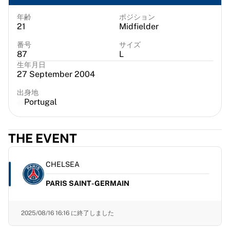
シカゴ・ブルズ
ポートランド・トレイルブレイザーズ
年齢
ポジション
21
Midfielder
LAクリッパーズ
NBAをすべて表示
番号
サイズ
87
L
トップ欧州チーム
生年月日
ベシクタシュ・ゲイン
27 September 2004
フェネルバフチェ・バスケットボール
スロベニア
出身地
Portugal
ヴィルトゥス・ボローニャ
グエッリ・ナポリ
その他のスポーツ
THE EVENT
自転車競技
チーム・ヴィスマ | リース・ア・バイク
CHELSEA
スーダル・クイックステップ
Netcompany INEOS
PARIS SAINT-GERMAIN
EFエデュケーション
チーム・ジェイコ・アルウラ
2025/08/16 16:16
に終了しました
自転車競技をすべて表示
ラグビー