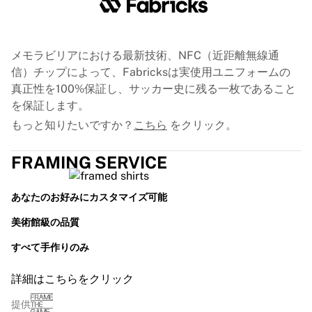
GLORYキックボクシング
Team Liquid
使い方
シャツの額装
メモラビリアにおける最新技術、NFC（近距離無線通
シャツの認証
信）チップによって、Fabricksは実使用ユニフォームの
マイコレクション
真正性を100%保証し、サッカー史に残る一枚であること
を保証します。
もっと知りたいですか？
こちら
をクリック。
FRAMING SERVICE
あなたのお好みにカスタマイズ可能
美術館級の品質
すべて手作りのみ
詳細はこちらをクリック
提供