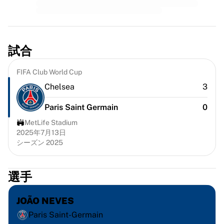
MLS
主要女子チーム
アメリカ女子サッカー
カナダ女子サッカー
試合
NWSL
OLリヨンヌ
FIFA Club World Cup
パリ・サンジェルマン・フェミニン
アーセナルWFC
Chelsea
3
国別で探す
Paris Saint Germain
0
バスケットボール
ハイライト
MetLife Stadium
シャーロット・ホーネッツ
2025年7月13日
シーズン 2025
シカゴ・ブルズ
LAクリッパーズ
ポートランド・トレイルブレイザーズ
選手
ヴィルトゥス・ボローニャ
バスケットボールをすべて表示
JOÃO NEVES
トップNBAチーム
Paris Saint-Germain
シャーロット・ホーネッツ