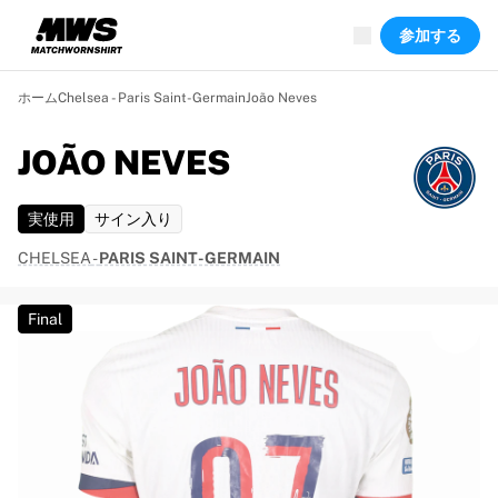
現在ライブ中
参加する
ハイライト
ワールドチャンピオンシップオークション
レジェンドコレクション
ホーム
Chelsea - Paris Saint-Germain
João Neves
Team Liquid | EWC 2026
ツール・ド・フランス
JOÃO NEVES
オークション
開催中の全オークション
実使用
サイン入り
まもなく終了
隠れた名作
CHELSEA
-
PARIS SAINT-GERMAIN
新着
世界選手権オークション
Final
商品
着用済みシャツ
サイン入りシャツ
得点者
デビューユニフォーム
額装シャツ
サッカー