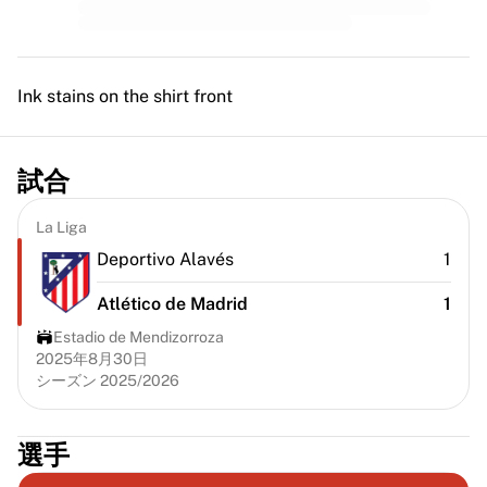
MLS
主要女子チーム
アメリカ女子サッカー
カナダ女子サッカー
Ink stains on the shirt front
NWSL
OLリヨンヌ
パリ・サンジェルマン・フェミニン
試合
アーセナルWFC
国別で探す
La Liga
バスケットボール
Deportivo Alavés
1
ハイライト
シャーロット・ホーネッツ
Atlético de Madrid
1
シカゴ・ブルズ
Estadio de Mendizorroza
LAクリッパーズ
2025年8月30日
ポートランド・トレイルブレイザーズ
シーズン 2025/2026
ヴィルトゥス・ボローニャ
バスケットボールをすべて表示
トップNBAチーム
選手
シャーロット・ホーネッツ