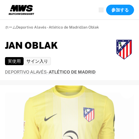
現在ライブ中
参加する
ハイライト
ワールドチャンピオンシップオークション
レジェンドコレクション
ホーム
Deportivo Alavés - Atlético de Madrid
Jan Oblak
Team Liquid | EWC 2026
ツール・ド・フランス
JAN OBLAK
オークション
開催中の全オークション
実使用
サイン入り
まもなく終了
隠れた名作
DEPORTIVO ALAVÉS
-
ATLÉTICO DE MADRID
新着
世界選手権オークション
商品
着用済みシャツ
サイン入りシャツ
得点者
デビューユニフォーム
額装シャツ
サッカー