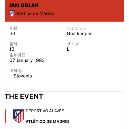
シカゴ・ブルズ
JAN OBLAK
ポートランド・トレイルブレイザーズ
Atlético de Madrid
LAクリッパーズ
NBAをすべて表示
年齢
ポジション
トップ欧州チーム
33
Goalkeeper
ベシクタシュ・ゲイン
番号
サイズ
フェネルバフチェ・バスケットボール
13
L
スロベニア
生年月日
ヴィルトゥス・ボローニャ
07 January 1993
グエッリ・ナポリ
出身地
その他のスポーツ
Slovenia
自転車競技
チーム・ヴィスマ | リース・ア・バイク
スーダル・クイックステップ
THE EVENT
Netcompany INEOS
EFエデュケーション
DEPORTIVO ALAVÉS
チーム・ジェイコ・アルウラ
自転車競技をすべて表示
ATLÉTICO DE MADRID
ラグビー