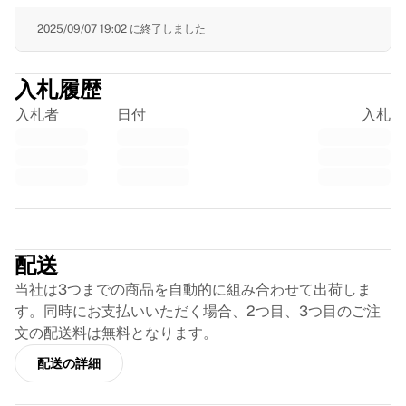
フランス・ラグビー
2025/09/07 19:02
に終了しました
グロスター・ラグビー
バース・ラグビー
ASMクレルモン・オーヴェルニュ
入札履歴
ハーレクインズ
入札者
日付
入札
ラグビーをすべて表示
クリケット
イングランド・クリケット
デリー・キャピタルズ
西インド諸島
Trustpilot
クリケット・アイルランド
クリケットをすべて表示
配送
アイスホッケー
当社は3つまでの商品を自動的に組み合わせて出荷しま
オールボー・パイレーツ
す。同時にお支払いいただく場合、2つ目、3つ目のご注
トレ・クローナー
文の配送料は無料となります。
NHLアラムナイ
アイスホッケーをすべて表示
配送の詳細
その他