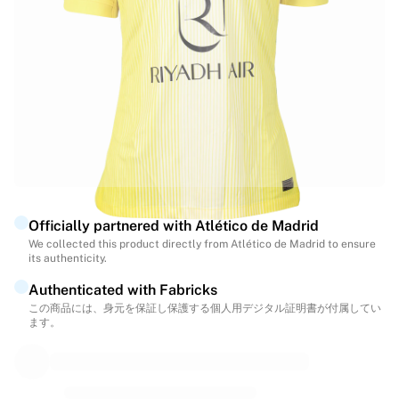
ハイライト
世界選手権オークション
レジェンドコレクション
MLS
サッカーをすべて見る
人気チーム
イングランド
ノルウェー
米国
パリ・サンジェルマン
Officially partnered with Atlético de Madrid
FCバイエルン・ミュンヘン
We collected this product directly from Atlético de Madrid to ensure
すべてのチームを表示
its authenticity.
主要リーグ
Authenticated with Fabricks
2026年世界選手権
この商品には、身元を保証し保護する個人用デジタル証明書が付属してい
プレミアリーグ
ます。
ラ・リーガ
セリエA
リーグ・アン