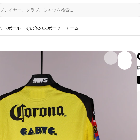
プレイヤー、クラブ、シャツを検索…
ットボール
その他のスポーツ
チーム
C
ub América WomenサッカーシャツをパチューカW戦（3-
ングメンバーとして出場したペルー代表のガルシアは、ラ
実使用されたアイテムには本人のサイン入りで、Fabricks
x Womenシーズンの貴重なコレクションであり、メキシコの名門