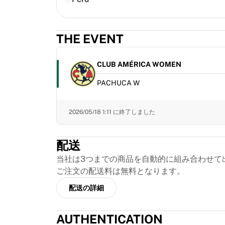
MLS
主要女子チーム
アメリカ女子サッカー
THE EVENT
カナダ女子サッカー
NWSL
OLリヨンヌ
CLUB AMÉRICA WOMEN
パリ・サンジェルマン・フェミニン
PACHUCA W
アーセナルWFC
国別で探す
バスケットボール
2026/05/18 1:11
に終了しました
ハイライト
シャーロット・ホーネッツ
配送
シカゴ・ブルズ
LAクリッパーズ
当社は3つまでの商品を自動的に組み合わせて
ポートランド・トレイルブレイザーズ
ご注文の配送料は無料となります。
ヴィルトゥス・ボローニャ
配送の詳細
バスケットボールをすべて表示
トップNBAチーム
AUTHENTICATION
シャーロット・ホーネッツ