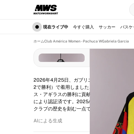
現在ライブ中
ハイライト
ワールドチャンピオンシップオークション
レジェンドコレクション
現在ライブ中
今すぐ購入
サッカー
バスケ
Team Liquid | EWC 2026
ツール・ド・フランス
ホーム
Club América Women - Pachuca W
Gabriela Garcia
オークション
開催中の全オークション
まもなく終了
隠れた名作
新着
2026年4月25日、ガブリエラ・ガルシアはこのCl
世界選手権オークション
2で勝利）で着用しました。中盤のスターティ
商品
ス・アギラスの勝利に貢献しました。この試合で
着用済みシャツ
により認証済です。2025/2026年Liga M
サイン入りシャツ
クラブの歴史を刻む一点です。
得点者
デビューユニフォーム
AIによる生成
額装シャツ
サッカー