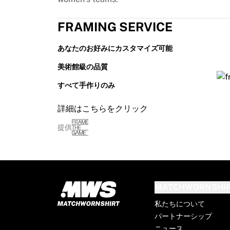
フランス・ラグビー
グロスター・ラグビー
FRAMING SERVICE
バース・ラグビー
ASMクレルモン・オーヴェルニュ
あなたのお好みにカスタマイズ可能
ハーレクインズ
美術館級の品質
ラグビーをすべて表示
クリケット
すべて手作りのみ
イングランド・クリケット
デリー・キャピタルズ
詳細はこちらをクリック
西インド諸島
提供
クリケット・アイルランド
クリケットをすべて表示
アイスホッケー
オールボー・パイレーツ
トレ・クローナー
MATCHWORNSHI
NHLアラムナイ
私たちについて
アイスホッケーをすべて表示
パートナーシップ
その他
ニュース