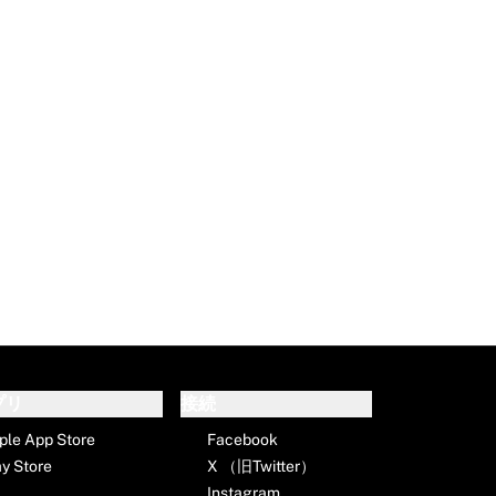
プリ
接続
ple App Store
Facebook
ay Store
X （旧Twitter）
Instagram