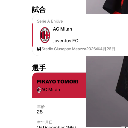
ハイライト
試合
世界選手権オークション
レジェンドコレクション
Serie A Enilive
MLS
AC Milan
サッカーをすべて見る
人気チーム
Juventus FC
イングランド
Stadio Giuseppe Meazza
2026年4月26日
ノルウェー
米国
選手
パリ・サンジェルマン
FCバイエルン・ミュンヘン
すべてのチームを表示
FIKAYO TOMORI
主要リーグ
AC Milan
2026年世界選手権
プレミアリーグ
年齢
ポジション
ラ・リーガ
28
Defender
セリエA
リーグ・アン
生年月日
出
19 December 1997
C