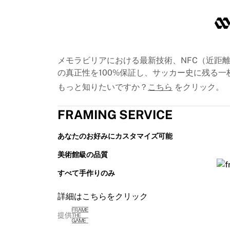
シカゴ・ブルズ
ポートランド・トレイルブレイザーズ
LAクリッパーズ
NBAをすべて表示
トップ欧州チーム
メモラビリアにおける最新技術、NFC（近距離無
ベシクタシュ・ゲイン
の真正性を100%保証し、サッカー史に残る
フェネルバフチェ・バスケットボール
もっと知りたいですか？
こちら
をクリック。
スロベニア
ヴィルトゥス・ボローニャ
FRAMING SERVICE
グエッリ・ナポリ
その他のスポーツ
あなたのお好みにカスタマイズ可能
自転車競技
チーム・ヴィスマ | リース・ア・バイク
美術館級の品質
スーダル・クイックステップ
すべて手作りのみ
Netcompany INEOS
EFエデュケーション
詳細はこちらをクリック
チーム・ジェイコ・アルウラ
自転車競技をすべて表示
提供
ラグビー