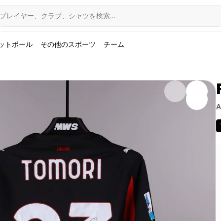
プレイヤー、クラブ、シャツを検索…
ットボール
その他のスポーツ
チーム
A
ェントスFC戦でフィカヨ・トモリが実際に着用したACミランの
ツァでの一戦、このイングランド代表ディフェンダーは先発
のサイン入りであるこのシャツは、2025/2026シーズンの
sによって認証済みの本商品は、ロッソネリの歴史を刻む貴重なメ