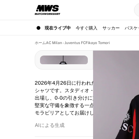
現在ライブ中
ハイライト
ワールドチャンピオンシップオークション
レジェンドコレクション
現在ライブ中
今すぐ購入
サッカー
バスケ
Team Liquid | EWC 2026
ツール・ド・フランス
ホーム
AC Milan - Juventus FC
Fikayo Tomori
オークション
開催中の全オークション
まもなく終了
隠れた名作
新着
2026年4月26日に行われたセリエA、ユヴ
世界選手権オークション
シャツです。スタディオ・ジュゼッペ・メアッ
商品
出場し、0-0の引き分けに貢献しました。トモリ
着用済みシャツ
堅実な守備を象徴する一点です。Fabrick
サイン入りシャツ
モラビリアとしてお届けします。
得点者
デビューユニフォーム
AIによる生成
額装シャツ
サッカー