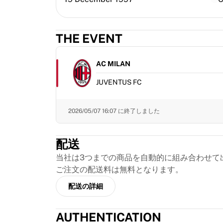
MLS
主要女子チーム
アメリカ女子サッカー
THE EVENT
カナダ女子サッカー
NWSL
OLリヨンヌ
AC MILAN
パリ・サンジェルマン・フェミニン
JUVENTUS FC
アーセナルWFC
国別で探す
バスケットボール
2026/05/07 16:07
に終了しました
ハイライト
シャーロット・ホーネッツ
配送
シカゴ・ブルズ
LAクリッパーズ
当社は3つまでの商品を自動的に組み合わせて
ポートランド・トレイルブレイザーズ
ご注文の配送料は無料となります。
ヴィルトゥス・ボローニャ
配送の詳細
バスケットボールをすべて表示
トップNBAチーム
AUTHENTICATION
シャーロット・ホーネッツ