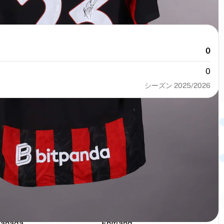
0
0
シーズン 2025/2026
番号
サイズ
23
L
身地
国籍
anada
England