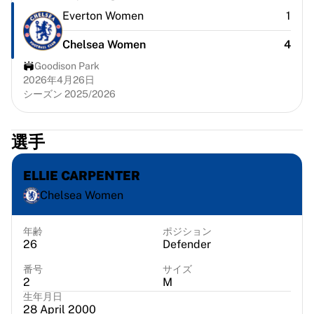
シカゴ・ブルズ
Everton Women
1
ポートランド・トレイルブレイザーズ
LAクリッパーズ
Chelsea Women
4
NBAをすべて表示
Goodison Park
トップ欧州チーム
2026年4月26日
ベシクタシュ・ゲイン
シーズン 2025/2026
フェネルバフチェ・バスケットボール
スロベニア
選手
ヴィルトゥス・ボローニャ
グエッリ・ナポリ
ELLIE CARPENTER
その他のスポーツ
自転車競技
Chelsea Women
チーム・ヴィスマ | リース・ア・バイク
スーダル・クイックステップ
年齢
ポジション
Netcompany INEOS
26
Defender
EFエデュケーション
番号
サイズ
チーム・ジェイコ・アルウラ
2
M
自転車競技をすべて表示
生年月日
28 April 2000
ラグビー