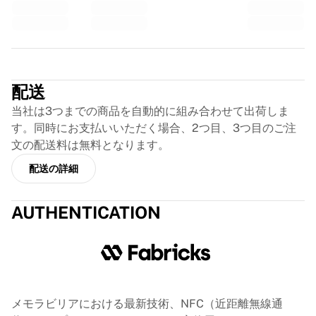
GLORYキックボクシング
Team Liquid
使い方
シャツの額装
Trustpilot
シャツの認証
マイコレクション
配送
当社は3つまでの商品を自動的に組み合わせて出荷しま
す。同時にお支払いいただく場合、2つ目、3つ目のご注
文の配送料は無料となります。
配送の詳細
AUTHENTICATION
メモラビリアにおける最新技術、NFC（近距離無線通