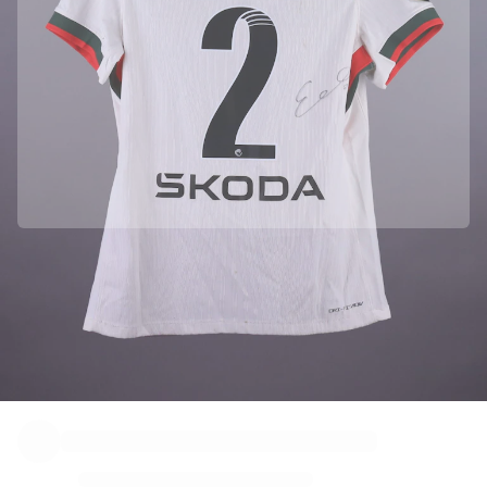
ハイライト
世界選手権オークション
レジェンドコレクション
MLS
サッカーをすべて見る
人気チーム
イングランド
ノルウェー
米国
パリ・サンジェルマン
Officially partnered with Chelsea
FCバイエルン・ミュンヘン
We collected this product directly from Chelsea to ensure its
すべてのチームを表示
authenticity.
主要リーグ
Authenticated with Fabricks
2026年世界選手権
この商品には、身元を保証し保護する個人用デジタル証明書が付属してい
プレミアリーグ
ます。
ラ・リーガ
セリエA
リーグ・アン