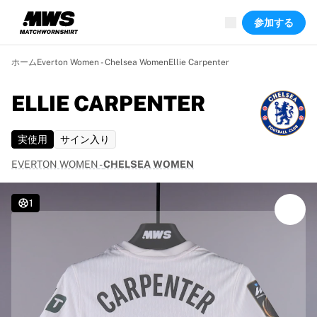
現在ライブ中
参加する
ハイライト
ワールドチャンピオンシップオークション
レジェンドコレクション
ホーム
Everton Women - Chelsea Women
Ellie Carpenter
Team Liquid | EWC 2026
ツール・ド・フランス
ELLIE CARPENTER
オークション
開催中の全オークション
実使用
サイン入り
まもなく終了
隠れた名作
EVERTON WOMEN
-
CHELSEA WOMEN
新着
世界選手権オークション
1
商品
着用済みシャツ
サイン入りシャツ
得点者
デビューユニフォーム
額装シャツ
サッカー