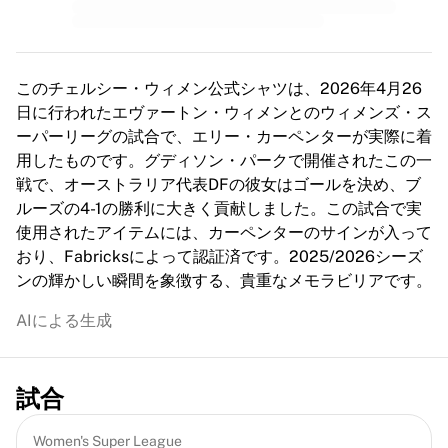
MLS
主要女子チーム
アメリカ女子サッカー
カナダ女子サッカー
このチェルシー・ウィメン公式シャツは、2026年4月26
NWSL
日に行われたエヴァートン・ウィメンとのウィメンズ・ス
OLリヨンヌ
ーパーリーグの試合で、エリー・カーペンターが実際に着
パリ・サンジェルマン・フェミニン
用したものです。グディソン・パークで開催されたこの一
アーセナルWFC
戦で、オーストラリア代表DFの彼女はゴールを決め、ブ
国別で探す
ルーズの4-1の勝利に大きく貢献しました。この試合で実
バスケットボール
使用されたアイテムには、カーペンターのサインが入って
ハイライト
おり、Fabricksによって認証済です。2025/2026シーズ
シャーロット・ホーネッツ
ンの輝かしい瞬間を象徴する、貴重なメモラビリアです。
シカゴ・ブルズ
LAクリッパーズ
AIによる生成
ポートランド・トレイルブレイザーズ
ヴィルトゥス・ボローニャ
バスケットボールをすべて表示
試合
トップNBAチーム
シャーロット・ホーネッツ
Women's Super League