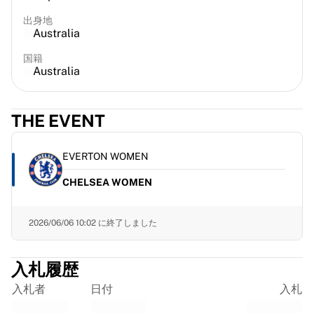
フランス・ラグビー
出身地
グロスター・ラグビー
Australia
バース・ラグビー
国籍
ASMクレルモン・オーヴェルニュ
Australia
ハーレクインズ
ラグビーをすべて表示
クリケット
THE EVENT
イングランド・クリケット
デリー・キャピタルズ
EVERTON WOMEN
西インド諸島
クリケット・アイルランド
CHELSEA WOMEN
クリケットをすべて表示
アイスホッケー
2026/06/06 10:02
に終了しました
オールボー・パイレーツ
トレ・クローナー
NHLアラムナイ
入札履歴
アイスホッケーをすべて表示
入札者
日付
入札
その他