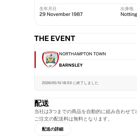
MLS
主要女子チーム
生年月日
出身地
29 November 1987
Nottin
アメリカ女子サッカー
カナダ女子サッカー
NWSL
THE EVENT
OLリヨンヌ
パリ・サンジェルマン・フェミニン
アーセナルWFC
NORTHAMPTON TOWN
国別で探す
BARNSLEY
バスケットボール
ハイライト
シャーロット・ホーネッツ
2026/05/10 18:53
に終了しました
シカゴ・ブルズ
LAクリッパーズ
配送
ポートランド・トレイルブレイザーズ
ヴィルトゥス・ボローニャ
当社は3つまでの商品を自動的に組み合わせて
バスケットボールをすべて表示
ご注文の配送料は無料となります。
トップNBAチーム
配送の詳細
シャーロット・ホーネッツ