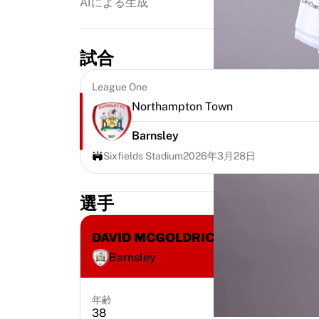
AIによる生成
ハイライト
世界選手権オークション
レジェンドコレクション
試合
MLS
サッカーをすべて見る
League One
人気チーム
Northampton Town
イングランド
ノルウェー
Barnsley
米国
Sixfields Stadium
2026年3月28日
パリ・サンジェルマン
FCバイエルン・ミュンヘン
選手
すべてのチームを表示
主要リーグ
2026年世界選手権
DAVID MCGOLDRICK
プレミアリーグ
Barnsley
ラ・リーガ
セリエA
年齢
ポジション
リーグ・アン
38
Midfielder