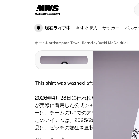
現在ライブ中
ハイライト
ワールドチャンピオンシップオークション
レジェンドコレクション
現在ライブ中
今すぐ購入
サッカー
バスケ
Team Liquid | EWC 2026
ツール・ド・フランス
ホーム
Northampton Town - Barnsley
David McGoldrick
オークション
開催中の全オークション
まもなく終了
隠れた名作
新着
This shirt was washed after use.
世界選手権オークション
商品
2026年4月28日に行われたノーサンプトン
着用済みシャツ
が実際に着用した公式シャツです。シックスフ
サイン入りシャツ
ーは、チームの1-0でのアウェイ勝利に貢献
得点者
このアイテムは、2025/2026シーズンの貴重
デビューユニフォーム
品は、ピッチの熱狂を直接ファンに届けます。
額装シャツ
サッカー