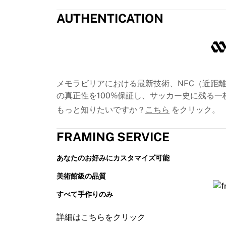
シカゴ・ブルズ
AUTHENTICATION
ポートランド・トレイルブレイザーズ
LAクリッパーズ
NBAをすべて表示
トップ欧州チーム
ベシクタシュ・ゲイン
フェネルバフチェ・バスケットボール
メモラビリアにおける最新技術、NFC（近距離無
スロベニア
の真正性を100%保証し、サッカー史に残る
ヴィルトゥス・ボローニャ
もっと知りたいですか？
こちら
をクリック。
グエッリ・ナポリ
その他のスポーツ
FRAMING SERVICE
自転車競技
チーム・ヴィスマ | リース・ア・バイク
あなたのお好みにカスタマイズ可能
スーダル・クイックステップ
Netcompany INEOS
美術館級の品質
EFエデュケーション
すべて手作りのみ
チーム・ジェイコ・アルウラ
自転車競技をすべて表示
詳細はこちらをクリック
ラグビー