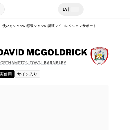
JA
|
使い方
シャツの額装
シャツの認証
マイコレクション
サポート
DAVID MCGOLDRICK
ORTHAMPTON TOWN
-
BARNSLEY
実使用
サイン入り