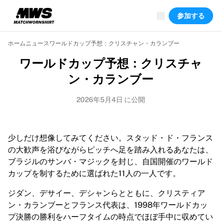
現在ライブ中
参加する
ハイライト
ワールドチャンピオンシップオークション
レジェンドコレクション
ホーム
ニュース
ワールドカップ予想：クリスチャン・カランブー
Team Liquid | EWC 2026
ワールドカップ予想：クリスチャ
ツール・ド・フランス
オークション
ン・カランブー
開催中の全オークション
まもなく終了
2026年5月4日 に公開
隠れた名作
新着
世界選手権オークション
少しだけ想像してみてください。スタッド・ド・フランス
商品
の大歓声を浴びながらピッチへ足を踏み入れるあなたは、
着用済みシャツ
ブラジルのサンバ・マジックを封じ、自国開催のワールド
サイン入りシャツ
カップを制するために選ばれた11人の一人です。
得点者
ジダン、デサイー、デシャンらとともに、クリスティア
デビューユニフォーム
ン・カランブーとフランス代表は、1998年ワールドカッ
額装シャツ
プ決勝の勝利をハーフタイムの時点でほぼ手中に収めてい
サッカー