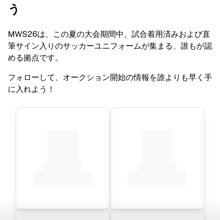
MLS
う
主要女子チーム
アメリカ女子サッカー
MWS26は、この夏の大会期間中、試合着用済みおよび直
カナダ女子サッカー
筆サイン入りのサッカーユニフォームが集まる、誰もが認
NWSL
める拠点です。
OLリヨンヌ
パリ・サンジェルマン・フェミニン
フォローして、オークション開始の情報を誰よりも早く手
アーセナルWFC
に入れよう！
国別で探す
バスケットボール
ハイライト
シャーロット・ホーネッツ
シカゴ・ブルズ
LAクリッパーズ
ポートランド・トレイルブレイザーズ
ヴィルトゥス・ボローニャ
バスケットボールをすべて表示
トップNBAチーム
シャーロット・ホーネッツ