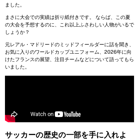
ました。
ハイライト
世界選手権オークション
まさに大会での実績は折り紙付きです。 ならば、この夏
レジェンドコレクション
の大会を予想するのに、これ以上ふさわしい人物がいるで
MLS
しょうか？
サッカーをすべて見る
人気チーム
元レアル・マドリードのミッドフィールダーに話を聞き、
イングランド
お気に入りのワールドカップユニフォーム、2026年に向
ノルウェー
けたフランスの展望、注目チームなどについて語ってもら
米国
いました。
パリ・サンジェルマン
FCバイエルン・ミュンヘン
すべてのチームを表示
主要リーグ
2026年世界選手権
プレミアリーグ
ラ・リーガ
セリエA
リーグ・アン
サッカーの歴史の一部を手に入れよ