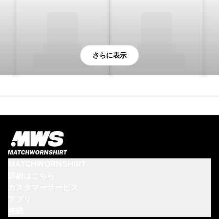
シカゴ・ブルズ
ポートランド・トレイルブレイザーズ
LAクリッパーズ
NBAをすべて表示
トップ欧州チーム
さらに表示
ベシクタシュ・ゲイン
フェネルバフチェ・バスケットボール
スロベニア
ヴィルトゥス・ボローニャ
グエッリ・ナポリ
その他のスポーツ
自転車競技
チーム・ヴィスマ | リース・ア・バイク
スーダル・クイックステップ
MATCHWORNSHIRT
Netcompany INEOS
詳細はこちら
EFエデュケーション
カスタマーサービス
チーム・ジェイコ・アルウラ
アプリ
自転車競技をすべて表示
接続
ラグビー