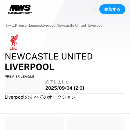
現在ライブ中
参加する
ハイライト
ワールドチャンピオンシップオークション
レジェンドコレクション
ホーム
Premier League
Liverpool
Newcastle United - Liverpool
Team Liquid | EWC 2026
ツール・ド・フランス
オークション
開催中の全オークション
NEWCASTLE UNITED
まもなく終了
LIVERPOOL
隠れた名作
新着
PREMIER LEAGUE
世界選手権オークション
終了しました
商品
2025/09/04 12:01
着用済みシャツ
Liverpoolのすべてのオークション
サイン入りシャツ
得点者
デビューユニフォーム
額装シャツ
サッカー