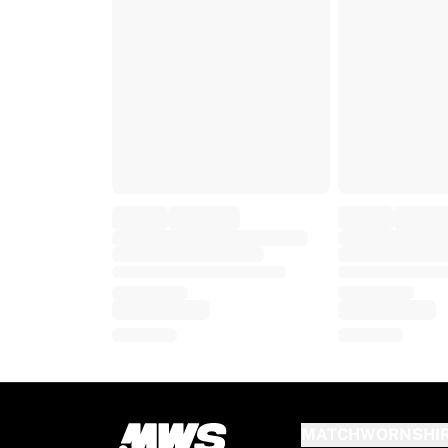
MLS
主要女子チーム
アメリカ女子サッカー
カナダ女子サッカー
NWSL
OLリヨンヌ
パリ・サンジェルマン・フェミニン
アーセナルWFC
国別で探す
バスケットボール
ハイライト
シャーロット・ホーネッツ
シカゴ・ブルズ
LAクリッパーズ
ポートランド・トレイルブレイザーズ
ヴィルトゥス・ボローニャ
バスケットボールをすべて表示
トップNBAチーム
シャーロット・ホーネッツ
MATCHWORNSHI