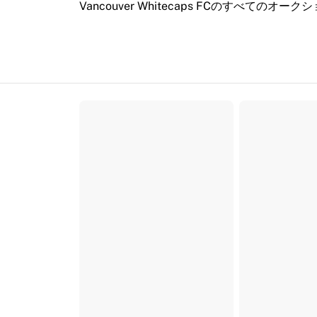
Vancouver Whitecaps FCのすべてのオーク
ハイライト
世界選手権オークション
レジェンドコレクション
MLS
サッカーをすべて見る
人気チーム
イングランド
ノルウェー
米国
パリ・サンジェルマン
FCバイエルン・ミュンヘン
すべてのチームを表示
主要リーグ
2026年世界選手権
プレミアリーグ
ラ・リーガ
セリエA
リーグ・アン