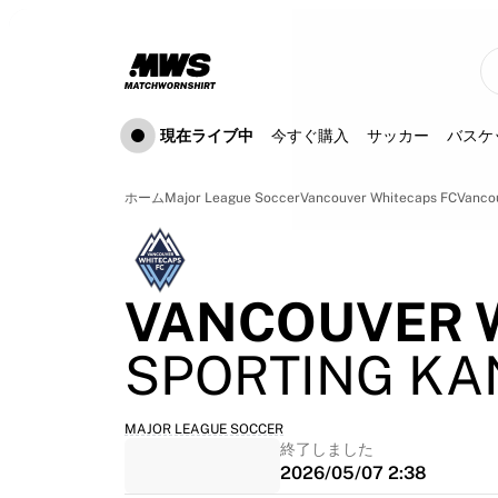
現在ライブ中
ハイライト
ワールドチャンピオンシップオークション
レジェンドコレクション
Team Liquid | EWC 2026
現在ライブ中
今すぐ購入
サッカー
バスケ
ツール・ド・フランス
オークション
開催中の全オークション
ホーム
Major League Soccer
Vancouver Whitecaps FC
Vancou
まもなく終了
隠れた名作
新着
VANCOUVER 
世界選手権オークション
商品
SPORTING KA
着用済みシャツ
サイン入りシャツ
得点者
MAJOR LEAGUE SOCCER
デビューユニフォーム
終了しました
額装シャツ
2026/05/07 2:38
サッカー