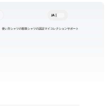
JA
|
使い方
シャツの額装
シャツの認証
マイコレクション
サポート