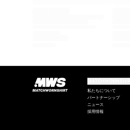
GLORYキックボクシング
Team Liquid
使い方
シャツの額装
シャツの認証
マイコレクション
MATCHWORNSHI
私たちについて
パートナーシップ
ニュース
採用情報