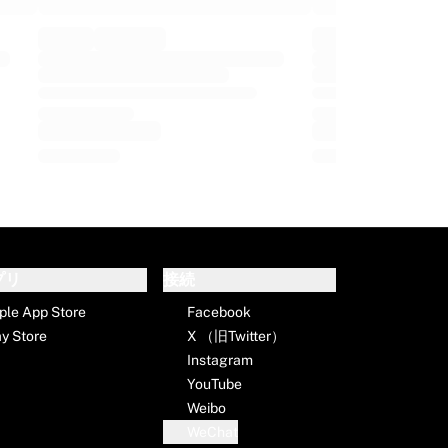
プリ
接続
ple App Store
Facebook
ay Store
X （旧Twitter）
Instagram
YouTube
Weibo
WeChat