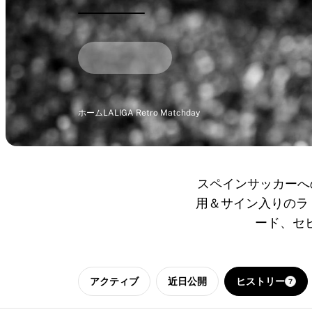
ハイライト
世界選手権オークション
レジェンドコレクション
MLS
サッカーをすべて見る
人気チーム
イングランド
ホーム
LALIGA Retro Matchday
ノルウェー
米国
パリ・サンジェルマン
FCバイエルン・ミュンヘン
スペインサッカーへ
すべてのチームを表示
用＆サイン入りのラ
主要リーグ
ード、セ
2026年世界選手権
プレミアリーグ
ラ・リーガ
セリエA
アクティブ
近日公開
ヒストリー
7
リーグ・アン