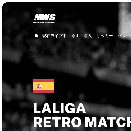
現在ライブ中
ハイライト
ワールドチャンピオンシップオークション
レジェンドコレクション
Team Liquid | EWC 2026
現在ライブ中
今すぐ購入
サッカー
バスケ
ツール・ド・フランス
オークション
開催中の全オークション
まもなく終了
隠れた名作
新着
世界選手権オークション
商品
着用済みシャツ
サイン入りシャツ
LALIGA
得点者
デビューユニフォーム
RETRO
MATC
額装シャツ
サッカー