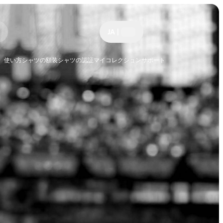
JA
|
使い方
シャツの額装
シャツの認証
マイコレクション
サポート