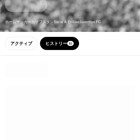
ハイライト
世界選手権オークション
レジェンドコレクション
ホーム
サッカー
カザフスタン
Serie A Enilive
Juventus FC
MLS
サッカーをすべて見る
人気チーム
アクティブ
ヒストリー
51
イングランド
ノルウェー
米国
パリ・サンジェルマン
FCバイエルン・ミュンヘン
すべてのチームを表示
主要リーグ
2026年世界選手権
プレミアリーグ
ラ・リーガ
セリエA
リーグ・アン