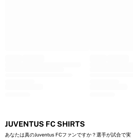
フランス・ラグビー
グロスター・ラグビー
バース・ラグビー
ASMクレルモン・オーヴェルニュ
ハーレクインズ
ラグビーをすべて表示
クリケット
イングランド・クリケット
デリー・キャピタルズ
西インド諸島
クリケット・アイルランド
クリケットをすべて表示
アイスホッケー
オールボー・パイレーツ
トレ・クローナー
NHLアラムナイ
JUVENTUS FC SHIRTS
アイスホッケーをすべて表示
その他
あなたは真のJuventus FCファンですか？選手が試合で実