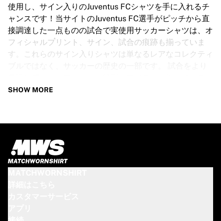
GLORYキックボクシング
使用し、サイン入りのJuventus FCシャツを手に入れるチ
Team Liquid
ャンスです！当サイトのJuventus FC選手がピッチから直
使い方
接調達した一点ものの試合で実使用サッカーシャツは、オ
シャツの額装
フィシャルプリント、サイン、試合の痕跡も揃っていま
シャツの認証
す。これらのサイン入りシャツは単なるレアなコレクティ
マイコレクション
ブルではなく、サッカーの歴史の一部です。 試合をより
身近に感じたいファンも、特別なアイテムを探しているコ
レクターも、この限定品のサッカーシャツは必携のアイテ
SHOW MORE
ムです。なくなり次第終了となりますので、お早めに！
JUVENTUS FCシャツ仕様
当店のJuventus FC試合で実使用されたサイン入りシャツ
は、着用選手によってさまざまなサイズをご用意していま
す。主な特長：
MATCHWORNSHIRT
100％本物 ― 公式試合で着用
詳細はこちら
プレミアム選手用バージョン
カスタマーサービス
証明書付属
アプリ
ご注意：これらのシャツは試合中に着用されたため、泥や
接続