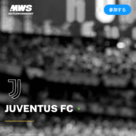
現在ライブ中
参加する
ハイライト
ワールドチャンピオンシップオークション
レジェンドコレクション
Team Liquid | EWC 2026
ツール・ド・フランス
オークション
開催中の全オークション
まもなく終了
隠れた名作
新着
世界選手権オークション
商品
着用済みシャツ
サイン入りシャツ
JUVENTUS
FC
得点者
デビューユニフォーム
額装シャツ
サッカー