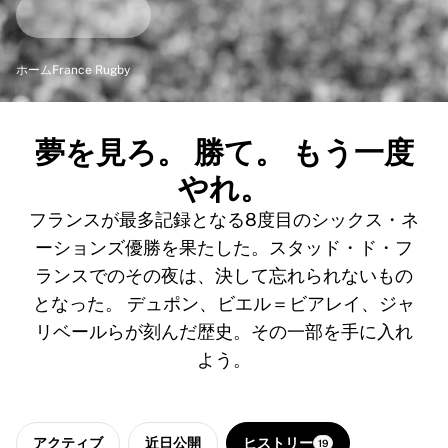
ハイライト
世界選手権オークション
レジェンドコレクション
ホーム
France Rugby
MLS
サッカーをすべて見る
人気チーム
夢を見ろ。 勝て。 もう一度
イングランド
やれ。
ノルウェー
米国
フランスが最多記録となる8度目のシックス・ネ
パリ・サンジェルマン
ーションズ優勝を果たした。スタッド・ド・フ
FCバイエルン・ミュンヘン
ランスでのその夜は、決して忘れられないもの
すべてのチームを表示
となった。 デュポン、ビエル＝ビアレイ、ジャ
主要リーグ
2026年世界選手権
リベールらが刻んだ歴史。その一部を手に入れ
プレミアリーグ
よう。
ラ・リーガ
セリエA
リーグ・アン
アクティブ
近日公開
ヒストリー
19