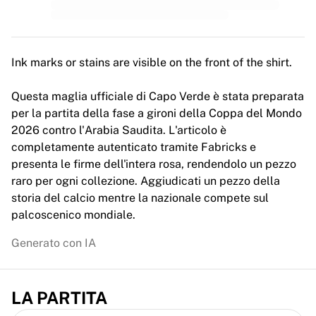
MLS
Principali squadre femminili
Calcio femminile statunitense
Calcio femminile canadese
Ink marks or stains are visible on the front of the shirt.
NWSL
OL Lyonnes
Questa maglia ufficiale di Capo Verde è stata preparata
Paris Saint-Germain Féminines
per la partita della fase a gironi della Coppa del Mondo
Arsenal WFC
2026 contro l'Arabia Saudita. L'articolo è
Esplora per paese
completamente autenticato tramite Fabricks e
Basket
presenta le firme dell'intera rosa, rendendolo un pezzo
Highlights
raro per ogni collezione. Aggiudicati un pezzo della
Charlotte Hornets
storia del calcio mentre la nazionale compete sul
Chicago Bulls
palcoscenico mondiale.
LA Clippers
Portland Trail Blazers
Generato con IA
Virtus Bologna
Visualizza tutto il basket
Le migliori squadre NBA
LA PARTITA
Charlotte Hornets