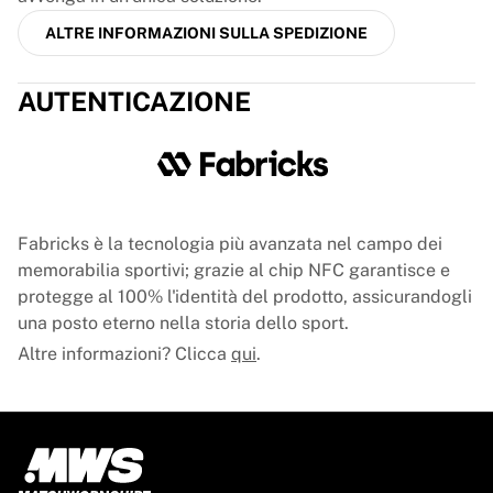
Glory Kickboxing
Team Liquid
ALTRE INFORMAZIONI SULLA SPEDIZIONE
Come funziona
Incornicia la tua maglia
AUTENTICAZIONE
Autenticazione della maglia
La mia collezione
Fabricks è la tecnologia più avanzata nel campo dei
memorabilia sportivi; grazie al chip NFC garantisce e
protegge al 100% l'identità del prodotto, assicurandogli
una posto eterno nella storia dello sport.
Altre informazioni? Clicca
qui
.