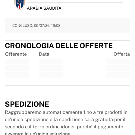
France Rugby
ARABIA SAUDITA
Gloucester Rugby
Bath Rugby
CONCLUSO,
09/07/26, 19:08
ASM Clermont Auvergne
Harlequins
Visualizza tutto il rugby
CRONOLOGIA DELLE OFFERTE
Cricket
Offerente
Data
Offerta
England Cricket
Delhi Capitals
West Indies
Cricket Ireland
Visualizza tutto il cricket
Trustpilot
Hockey su ghiaccio
Aalborg Pirates
SPEDIZIONE
Tre Kronor
Raggrupperemo automaticamente fino a tre prodotti in
NHL Alumni
un'unica spedizione e la spedizione sarà gratuita per il
Visualizza tutto l'hockey su ghiaccio
secondo e il terzo ordine idonei, purché il pagamento
Altro
avvenga in un'unica soluzione.