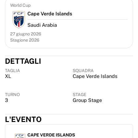
Chicago Bulls
World Cup
Portland Trail Blazers
Cape Verde Islands
LA Clippers
Saudi Arabia
Visualizza tutta la NBA
Le migliori squadre europee
27 giugno 2026
Beşiktaş Gain
Stagione 2026
Fenerbahçe Basketbol
Slovenia
DETTAGLI
Virtus Bologna
Guerri Napoli
TAGLIA
SQUADRA
XL
Cape Verde Islands
Altri sport
Ciclismo
Team Visma | Lease a bike
TURNO
STAGE
Soudal Quick Step
3
Group Stage
Netcompany INEOS
EF Education
L'EVENTO
Team Jayco AlUla
Visualizza tutto il ciclismo
CAPE VERDE ISLANDS
Rugby