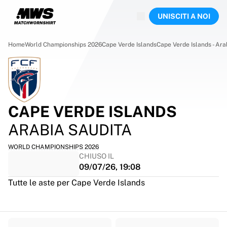
Aste in corso
UNISCITI A NOI
Highlights
Aste del Campionato del Mondo
Collezione delle leggende
Home
World Championships 2026
Cape Verde Islands
Cape Verde Islands - Ara
Team Liquid | EWC 2026
Tour de France
Aste
Tutte le aste in corso
In scadenza
CAPE VERDE ISLANDS
Gemme nascoste
ARABIA SAUDITA
Appena aggiunti
Aste dei Campionati del Mondo
WORLD CHAMPIONSHIPS 2026
Prodotti
CHIUSO IL
Maglie indossate
09/07/26, 19:08
Maglie autografate
Tutte le aste per Cape Verde Islands
Marcatori
Maglie d'esordio
Maglie incorniciate
Calcio