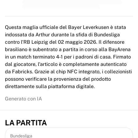
MLS
Principali squadre femminili
Calcio femminile statunitense
Calcio femminile canadese
Questa maglia ufficiale del Bayer Leverkusen è stata
NWSL
indossata da Arthur durante la sfida di Bundesliga
OL Lyonnes
contro l'RB Leipzig del 02 maggio 2026. Il difensore
Paris Saint-Germain Féminines
brasiliano è subentrato a partita in corso alla BayArena
Arsenal WFC
in un match terminato 4-1 per i padroni di casa. Firmato
Esplora per paese
dal giocatore, l'articolo è completamente autenticato
Basket
da Fabricks. Grazie al chip NFC integrato, i collezionisti
Highlights
possono verificare la provenienza del prodotto
Charlotte Hornets
direttamente sulla piattaforma digitale.
Chicago Bulls
LA Clippers
Generato con IA
Portland Trail Blazers
Virtus Bologna
Visualizza tutto il basket
LA PARTITA
Le migliori squadre NBA
Charlotte Hornets
Bundesliga