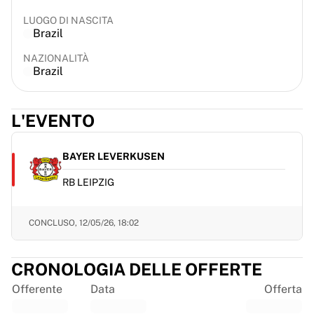
France Rugby
LUOGO DI NASCITA
Gloucester Rugby
Brazil
Bath Rugby
NAZIONALITÀ
ASM Clermont Auvergne
Brazil
Harlequins
Visualizza tutto il rugby
Cricket
L'EVENTO
England Cricket
Delhi Capitals
BAYER LEVERKUSEN
West Indies
Cricket Ireland
RB LEIPZIG
Visualizza tutto il cricket
Hockey su ghiaccio
CONCLUSO,
12/05/26, 18:02
Aalborg Pirates
Tre Kronor
NHL Alumni
CRONOLOGIA DELLE OFFERTE
Visualizza tutto l'hockey su ghiaccio
Offerente
Data
Offerta
Altro