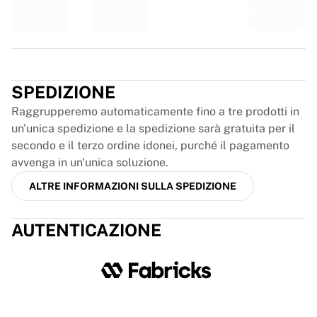
Glory Kickboxing
Team Liquid
Come funziona
Incornicia la tua maglia
Trustpilot
Autenticazione della maglia
La mia collezione
SPEDIZIONE
Raggrupperemo automaticamente fino a tre prodotti in
un'unica spedizione e la spedizione sarà gratuita per il
secondo e il terzo ordine idonei, purché il pagamento
avvenga in un'unica soluzione.
ALTRE INFORMAZIONI SULLA SPEDIZIONE
AUTENTICAZIONE