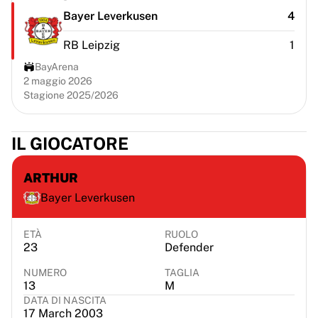
Chicago Bulls
Bayer Leverkusen
4
Portland Trail Blazers
LA Clippers
RB Leipzig
1
Visualizza tutta la NBA
BayArena
Le migliori squadre europee
2 maggio 2026
Beşiktaş Gain
Stagione 2025/2026
Fenerbahçe Basketbol
Slovenia
IL GIOCATORE
Virtus Bologna
Guerri Napoli
ARTHUR
Altri sport
Ciclismo
Bayer Leverkusen
Team Visma | Lease a bike
Soudal Quick Step
ETÀ
RUOLO
Netcompany INEOS
23
Defender
EF Education
NUMERO
TAGLIA
Team Jayco AlUla
13
M
Visualizza tutto il ciclismo
DATA DI NASCITA
17 March 2003
Rugby