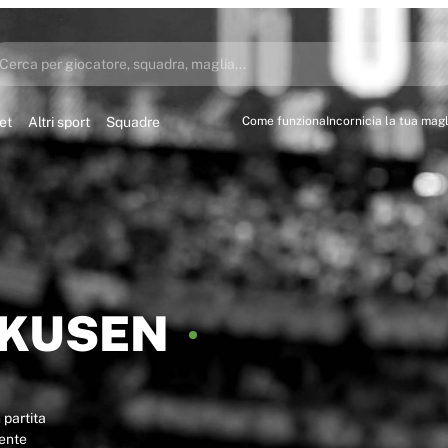
Cerca per giocatore, squadra, maglia...
et
Altri sport
Squadre
Come funziona
Incornicia la tua magl
RKUSEN
 partita
ente