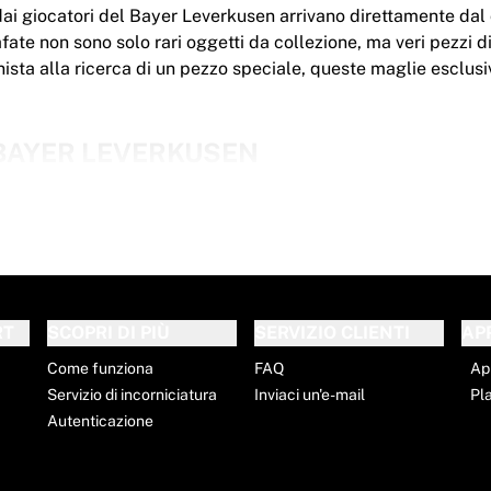
dai giocatori del Bayer Leverkusen arrivano direttamente dal
ate non sono solo rari oggetti da collezione, ma veri pezzi di 
ionista alla ricerca di un pezzo speciale, queste maglie esclus
 BAYER LEVERKUSEN
n partita e autografate sono disponibili in diverse taglie, a
 ufficiale
ate durante una partita, possono presentare segni di utilizz
RT
SCOPRI DI PIÙ
SERVIZIO CLIENTI
AP
Come funziona
FAQ
Ap
Servizio di incorniciatura
Inviaci un'e-mail
Pl
ONDO
Autenticazione
r Leverkusen indossata e firmata il prima possibile. Per que
 DHL Express