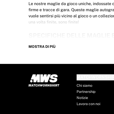
Le nostre maglie da gioco uniche, indossate 
firme e tracce di gara. Queste maglie autograf
vuole sentirsi più vicino al gioco o un collez
una volta finite, sono finite!
SPECIFICHE DELLE MAGLIE
Le nostre maglie Bayer Leverkusen indossate i
MOSTRA DI PIÙ
Caratteristiche principali:
100% autentiche – Indossate in una partita
Versione premium da giocatore
Incluso certificato di autenticità
Nota: Poiché queste maglie sono state indoss
MATCHWORNSHI
rende ogni maglia ancora più unica!
Chi siamo
Partnership
CONSEGNA IN TUTTO IL M
Notizie
Lavora con noi
Sappiamo che vuoi ricevere la tua maglia Baye
Spedizione rapida in tutto il mondo con