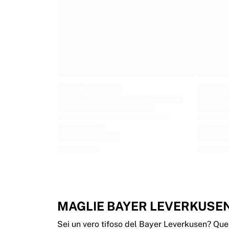
Glory Kickboxing
Team Liquid
Come funziona
Incornicia la tua maglia
Autenticazione della maglia
La mia collezione
MAGLIE BAYER LEVERKUSE
Sei un vero tifoso del Bayer Leverkusen? Que