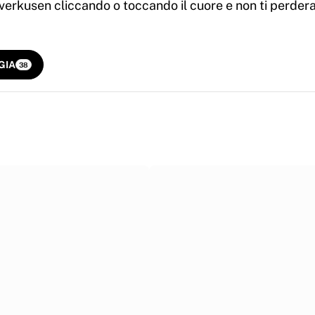
GIA
38