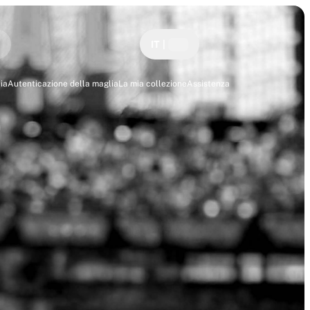
IT
|
ia
Autenticazione della maglia
La mia collezione
Assistenza