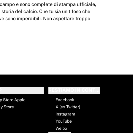
 campo e sono complete di stampa ufficiale,
storia del calcio. Che tu sia un tifoso che
ive sono imperdibili. Non aspettare troppo –
 seconda dei giocatori che le hanno indossate.
o come macchie di fango e d’erba. Questo
P
RESTIAMO IN CONTATTO
p Store Apple
Facebook
ay Store
X (ex Twitter)
Instagram
YouTube
sto offriamo:
Weibo