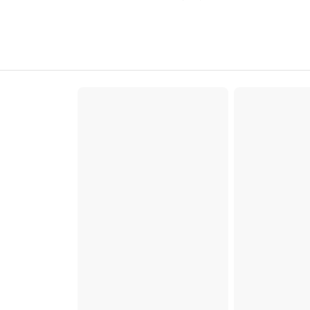
精彩集锦
World Championship Auctions
Legend Collection
MLS
查看全部足球
顶级队伍
England
Norway
United States
Paris Saint-Germain
FC Bayern München
View all Teams
顶级联赛
World Championships 2026
Premier League
La Liga
Serie A
Ligue 1