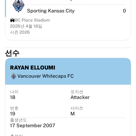
시카고 불스
포틀랜드 트레일 블레이저스
Sporting Kansas City
0
LA 클리퍼스
BC Place Stadium
NBA 전체 보기
2026년 4월 18일
주요 유럽 팀
시즌 2026
베식타시 게인
페네르바체 바스켓볼
선수
슬로베니아
비르투스 볼로냐
RAYAN ELLOUMI
구에리 나폴리
기타 스포츠
Vancouver Whitecaps FC
사이클링
팀 비스마 | 리스 어 바이크
나이
포지션
18
Attacker
수달 퀵스텝
넷컴퍼니 이네오스
번호
사이즈
EF 에듀케이션
19
M
팀 제이코 알울라
출생년도
17 September 2007
사이클링 전체 보기
럭비