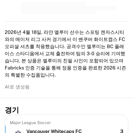
MLS
주요 여자 축구팀
미국 여자 축구
캐나다 여자 축구
NWSL
2026년 4월 18일, 라얀 엘루미 선수는 스포팅 캔자스시티
OL 리요네스
와의 메이저 리그 사커 경기에서 이 밴쿠버 화이트캡스 FC
파리 생제르맹 페미닌
오피셜 셔츠를 착용했습니다. 공격수인 엘루미는 BC 플레
아스널 WFC
이스 스타디움에서 교체 출전하여 팀의 3-0 승리에 기여했
국가별로 둘러보기
습니다. 본 상품은 엘루미의 친필 사인이 포함되어 있으며
농구
Fabricks 인증 기술을 통해 정품 인증을 완료한 2026 시즌
하이라이트
의 특별한 수집품입니다.
샬럿 호네츠
시카고 불스
AI로 생성됨
LA 클리퍼스
포틀랜드 트레일 블레이저스
비르투스 볼로냐
경기
농구 전체 보기
주요 NBA 팀
Major League Soccer
샬럿 호네츠
Vancouver Whitecaps FC
3