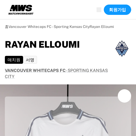
진행 중
회원가입
하이라이트
월드 챔피언십 경매
레전드 컬렉션
홈
Vancouver Whitecaps FC - Sporting Kansas City
Rayan Elloumi
Team Liquid | EWC 2026
투르 드 프랑스
RAYAN ELLOUMI
경매
진행 중인 모든 경매
매치원
서명
곧 종료
숨은 보석
VANCOUVER WHITECAPS FC
-
SPORTING KANSAS
신규 등록
CITY
월드 챔피언십 경매
상품
실착 유니폼
사인 유니폼
득점 선수
데뷔 유니폼
액자에 담긴 유니폼
축구