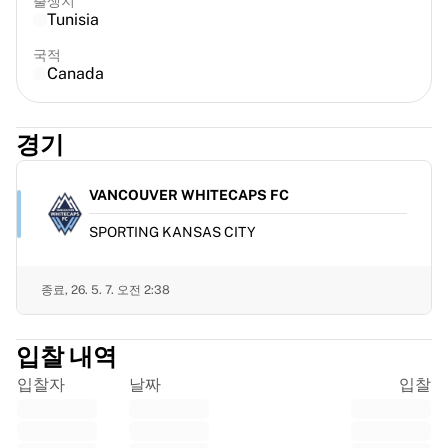
출생지
프랑스 럭비
Tunisia
글로스터 럭비
국적
바스 럭비
Canada
ASM 클레르몽 오베르뉴
할리퀸스
럭비 전체 보기
경기
크리켓
잉글랜드 크리켓
VANCOUVER WHITECAPS FC
델리 캐피털스
SPORTING KANSAS CITY
서인도 제도
크리켓 아일랜드
크리켓 전체 보기
종료,
26. 5. 7. 오전 2:38
아이스하키
올보르 파이리츠
입찰 내역
트레 크로노르
NHL 앨럼나이
입찰자
날짜
입찰
아이스하키 전체 보기
기타