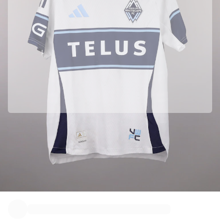
하이라이트
월드 챔피언십 경매
레전드 컬렉션
MLS
축구 전체 보기
인기 팀
잉글랜드
노르웨이
미국
파리 생제르맹
FC 바이에른 뮌헨
Major League Soccer (MLS)의 공식 파트너입니다
모든 팀 보기
정품임을 보장하기 위해 이 상품을 Major League Soccer (MLS)에서 직접
주요 리그
수집하였습니다.
2026 월드 챔피언십
Fabricks를 통해 정품 인증 되었습니다.
프리미어리그
이 상품에는 상품을 보증하고 보호할 수 있는 개인용 디지털 인증서가 포함
라리가
되어 있습니다.
세리에 A
리그 1