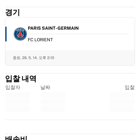
프랑스 럭비
경기
글로스터 럭비
바스 럭비
ASM 클레르몽 오베르뉴
PARIS SAINT-GERMAIN
할리퀸스
FC LORIENT
럭비 전체 보기
크리켓
잉글랜드 크리켓
종료,
26. 5. 14. 오후 2:10
델리 캐피털스
서인도 제도
입찰 내역
크리켓 아일랜드
입찰자
날짜
입찰
크리켓 전체 보기
아이스하키
올보르 파이리츠
트레 크로노르
NHL 앨럼나이
Trustpilot
아이스하키 전체 보기
기타
배송비