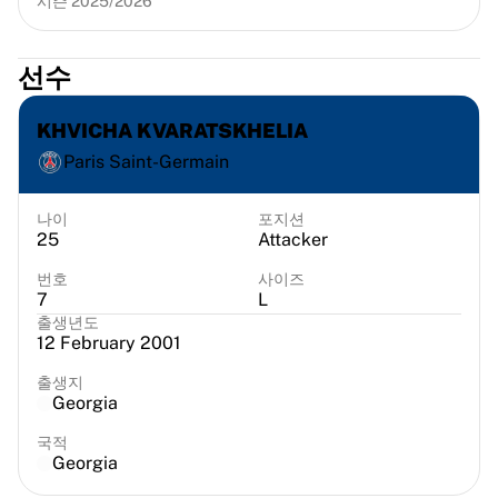
시즌 2025/2026
시카고 불스
포틀랜드 트레일 블레이저스
LA 클리퍼스
선수
NBA 전체 보기
주요 유럽 팀
KHVICHA KVARATSKHELIA
베식타시 게인
Paris Saint-Germain
페네르바체 바스켓볼
슬로베니아
나이
포지션
비르투스 볼로냐
25
Attacker
구에리 나폴리
기타 스포츠
번호
사이즈
7
L
사이클링
출생년도
팀 비스마 | 리스 어 바이크
12 February 2001
수달 퀵스텝
출생지
넷컴퍼니 이네오스
Georgia
EF 에듀케이션
팀 제이코 알울라
국적
Georgia
사이클링 전체 보기
럭비