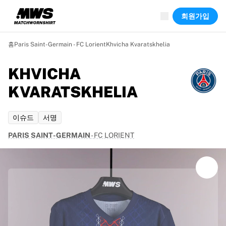
진행 중
회원가입
하이라이트
월드 챔피언십 경매
레전드 컬렉션
홈
Paris Saint-Germain - FC Lorient
Khvicha Kvaratskhelia
Team Liquid | EWC 2026
투르 드 프랑스
KHVICHA
경매
KVARATSKHELIA
진행 중인 모든 경매
곧 종료
숨은 보석
이슈드
서명
신규 등록
PARIS SAINT-GERMAIN
-
FC LORIENT
월드 챔피언십 경매
상품
실착 유니폼
사인 유니폼
득점 선수
데뷔 유니폼
액자에 담긴 유니폼
축구