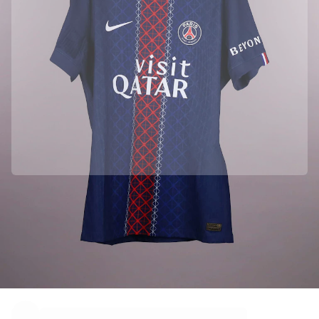
하이라이트
월드 챔피언십 경매
레전드 컬렉션
MLS
축구 전체 보기
인기 팀
잉글랜드
노르웨이
미국
파리 생제르맹
FC 바이에른 뮌헨
모든 팀 보기
Paris Saint-Germain의 공식 파트너입니다
주요 리그
정품임을 보장하기 위해 이 상품을 Paris Saint-Germain에서 직접 수집하였
습니다.
2026 월드 챔피언십
프리미어리그
Fabricks를 통해 정품 인증 되었습니다.
라리가
이 상품에는 상품을 보증하고 보호할 수 있는 개인용 디지털 인증서가 포함
되어 있습니다.
세리에 A
리그 1