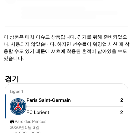
MLS
주요 여자 축구팀
미국 여자 축구
캐나다 여자 축구
NWSL
OL 리요네스
이 상품은 매치 이슈드 상품입니다. 경기를 위해 준비되었으
파리 생제르맹 페미닌
나, 사용되지 않았습니다. 하지만 선수들이 워밍업 세션 때 착
아스널 WFC
용할 수도 있기 때문에 셔츠에 착용된 흔적이 남아있을 수도
국가별로 둘러보기
있습니다.
농구
하이라이트
경기
샬럿 호네츠
시카고 불스
Ligue 1
LA 클리퍼스
Paris Saint-Germain
2
포틀랜드 트레일 블레이저스
비르투스 볼로냐
FC Lorient
2
농구 전체 보기
주요 NBA 팀
Parc des Princes
2026년 5월 3일
샬럿 호네츠