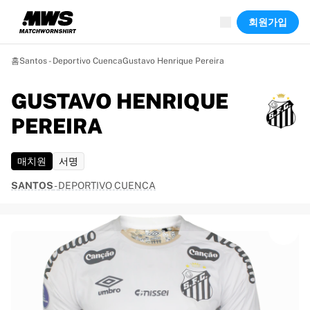
진행 중
회원가입
하이라이트
월드 챔피언십 경매
레전드 컬렉션
홈
Santos - Deportivo Cuenca
Gustavo Henrique Pereira
Team Liquid | EWC 2026
투르 드 프랑스
GUSTAVO HENRIQUE
경매
PEREIRA
진행 중인 모든 경매
곧 종료
숨은 보석
매치원
서명
신규 등록
SANTOS
-
DEPORTIVO CUENCA
월드 챔피언십 경매
상품
실착 유니폼
사인 유니폼
득점 선수
데뷔 유니폼
액자에 담긴 유니폼
축구