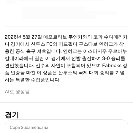
MLS
주요 여자 축구팀
미국 여자 축구
캐나다 여자 축구
NWSL
OL 리요네스
2026년 5월 27일 데포르티보 쿠엔카와의 코파 수다메리카
파리 생제르맹 페미닌
나 경기에서 산투스 FC의 미드필더 구스타보 엔히크가 착
아스널 WFC
용한 공식 축구 셔츠입니다. 엔히크는 이스타지우 우르바누
국가별로 둘러보기
칼데이라에서 열린 이 경기에서 선발 출전하여 3-0 승리를
농구
견인했습니다. 선수의 사인이 포함되어 있으며 Fabricks 정
하이라이트
품 인증을 마친 이 상품은 산투스의 국제 대회 승리를 기념
샬럿 호네츠
하는 특별한 수집품입니다.
시카고 불스
AI로 생성됨
LA 클리퍼스
포틀랜드 트레일 블레이저스
비르투스 볼로냐
경기
농구 전체 보기
주요 NBA 팀
Copa Sudamericana
샬럿 호네츠