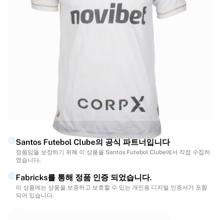
하이라이트
월드 챔피언십 경매
레전드 컬렉션
MLS
축구 전체 보기
인기 팀
잉글랜드
노르웨이
미국
파리 생제르맹
FC 바이에른 뮌헨
모든 팀 보기
Santos Futebol Clube의 공식 파트너입니다
주요 리그
정품임을 보장하기 위해 이 상품을 Santos Futebol Clube에서 직접 수집하
였습니다.
2026 월드 챔피언십
프리미어리그
Fabricks를 통해 정품 인증 되었습니다.
라리가
이 상품에는 상품을 보증하고 보호할 수 있는 개인용 디지털 인증서가 포함
되어 있습니다.
세리에 A
리그 1