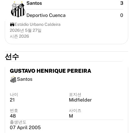
시카고 불스
Santos
3
포틀랜드 트레일 블레이저스
Deportivo Cuenca
0
LA 클리퍼스
NBA 전체 보기
Estádio Urbano Caldeira
2026년 5월 27일
주요 유럽 팀
시즌 2026
베식타시 게인
페네르바체 바스켓볼
슬로베니아
선수
비르투스 볼로냐
구에리 나폴리
GUSTAVO HENRIQUE PEREIRA
기타 스포츠
Santos
사이클링
팀 비스마 | 리스 어 바이크
나이
포지션
수달 퀵스텝
21
Midfielder
넷컴퍼니 이네오스
EF 에듀케이션
번호
사이즈
48
M
팀 제이코 알울라
출생년도
사이클링 전체 보기
07 April 2005
럭비