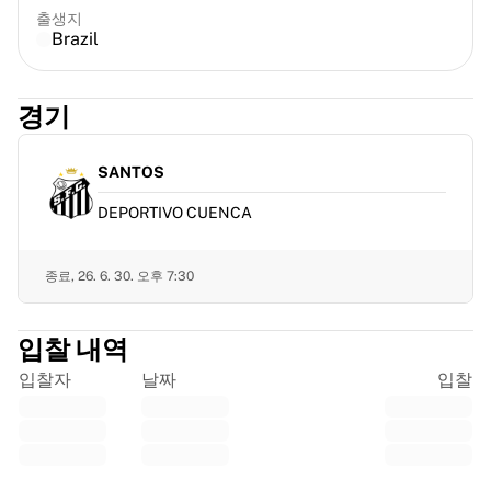
프랑스 럭비
출생지
Brazil
글로스터 럭비
바스 럭비
ASM 클레르몽 오베르뉴
경기
할리퀸스
럭비 전체 보기
SANTOS
크리켓
잉글랜드 크리켓
DEPORTIVO CUENCA
델리 캐피털스
서인도 제도
종료,
26. 6. 30. 오후 7:30
크리켓 아일랜드
크리켓 전체 보기
아이스하키
입찰 내역
올보르 파이리츠
입찰자
날짜
입찰
트레 크로노르
NHL 앨럼나이
아이스하키 전체 보기
기타