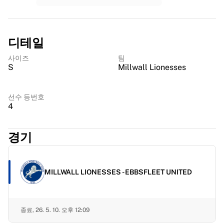
MLS
주요 여자 축구팀
미국 여자 축구
캐나다 여자 축구
디테일
NWSL
사이즈
팀
OL 리요네스
S
Millwall Lionesses
파리 생제르맹 페미닌
아스널 WFC
국가별로 둘러보기
선수 등번호
4
농구
하이라이트
샬럿 호네츠
경기
시카고 불스
LA 클리퍼스
포틀랜드 트레일 블레이저스
MILLWALL LIONESSES - EBBSFLEET UNITED
비르투스 볼로냐
농구 전체 보기
주요 NBA 팀
종료,
26. 5. 10. 오후 12:09
샬럿 호네츠