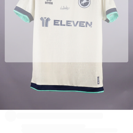
하이라이트
월드 챔피언십 경매
레전드 컬렉션
MLS
축구 전체 보기
인기 팀
잉글랜드
노르웨이
미국
파리 생제르맹
Millwall의 공식 파트너입니다
FC 바이에른 뮌헨
정품임을 보장하기 위해 이 상품을 Millwall에서 직접 수집하였습니다.
모든 팀 보기
주요 리그
Fabricks를 통해 정품 인증 되었습니다.
2026 월드 챔피언십
이 상품에는 상품을 보증하고 보호할 수 있는 개인용 디지털 인증서가 포함
되어 있습니다.
프리미어리그
라리가
세리에 A
리그 1