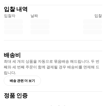
시카고 불스
입찰 내역
포틀랜드 트레일 블레이저스
LA 클리퍼스
입찰자
날짜
입찰
NBA 전체 보기
주요 유럽 팀
베식타시 게인
페네르바체 바스켓볼
슬로베니아
Trustpilot
비르투스 볼로냐
구에리 나폴리
배송비
기타 스포츠
최대 세 개의 상품을 자동으로 묶음배송 해드립니다. 두 번
사이클링
째와 세 번째 주문이 함께 결제될 경우 배송비를 면제해 드
팀 비스마 | 리스 어 바이크
립니다.
수달 퀵스텝
배송 관련 더 보기
넷컴퍼니 이네오스
EF 에듀케이션
팀 제이코 알울라
정품 인증
사이클링 전체 보기
럭비