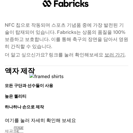
프랑스 럭비
글로스터 럭비
바스 럭비
NFC 칩으로 작동되며 스포츠 기념품 중에 가장 발전된 기
ASM 클레르몽 오베르뉴
술이 탑재되어 있습니다. Fabricks는 상품의 품질을 100%
할리퀸스
보증하고 보호합니다. 이를 통해 축구의 장면을 담아서 영원
럭비 전체 보기
히 간직할 수 있습니다.
크리켓
더 알고 싶으신가요? 링크를 눌러 확인해보세요
보러 가기
.
잉글랜드 크리켓
델리 캐피털스
액자 제작
서인도 제도
크리켓 아일랜드
크리켓 전체 보기
모든 구단과 선수들이 사용
아이스하키
높은 퀄리티
올보르 파이리츠
트레 크로노르
하나하나 손으로 제작
NHL 앨럼나이
아이스하키 전체 보기
여기를 눌러 자세히 확인해 보세요
기타
제공: