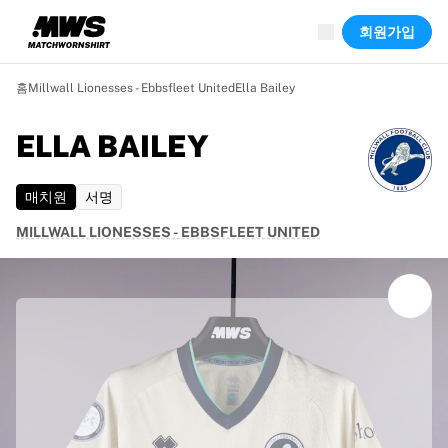
진행 중
회원가입
하이라이트
월드 챔피언십 경매
레전드 컬렉션
홈
Millwall Lionesses - Ebbsfleet United
Ella Bailey
Team Liquid | EWC 2026
투르 드 프랑스
ELLA BAILEY
경매
진행 중인 모든 경매
매치원
서명
곧 종료
숨은 보석
MILLWALL LIONESSES - EBBSFLEET UNITED
신규 등록
월드 챔피언십 경매
상품
실착 유니폼
사인 유니폼
득점 선수
데뷔 유니폼
액자에 담긴 유니폼
축구