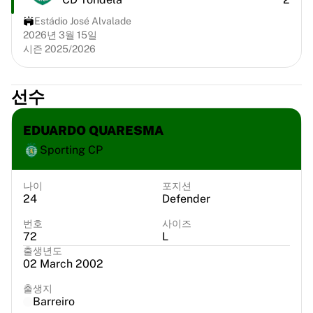
시카고 불스
Estádio José Alvalade
포틀랜드 트레일 블레이저스
2026년 3월 15일
LA 클리퍼스
시즌 2025/2026
NBA 전체 보기
주요 유럽 팀
베식타시 게인
선수
페네르바체 바스켓볼
슬로베니아
EDUARDO QUARESMA
비르투스 볼로냐
Sporting CP
구에리 나폴리
기타 스포츠
나이
포지션
사이클링
24
Defender
팀 비스마 | 리스 어 바이크
번호
사이즈
수달 퀵스텝
72
L
넷컴퍼니 이네오스
출생년도
EF 에듀케이션
02 March 2002
팀 제이코 알울라
출생지
사이클링 전체 보기
Barreiro
럭비