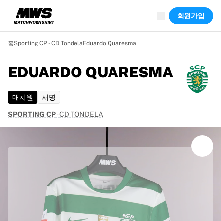
진행 중
회원가입
하이라이트
월드 챔피언십 경매
레전드 컬렉션
홈
Sporting CP - CD Tondela
Eduardo Quaresma
Team Liquid | EWC 2026
투르 드 프랑스
EDUARDO QUARESMA
경매
진행 중인 모든 경매
매치원
서명
곧 종료
숨은 보석
SPORTING CP
-
CD TONDELA
신규 등록
월드 챔피언십 경매
상품
실착 유니폼
사인 유니폼
득점 선수
데뷔 유니폼
액자에 담긴 유니폼
축구