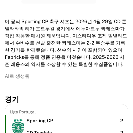
MLS
주요 여자 축구팀
미국 여자 축구
이 공식 Sporting CP 축구 셔츠는 2026년 4월 29일 CD 톤
캐나다 여자 축구
델라와의 리가 포르투갈 경기에서 에두아르두 콰레스마가
NWSL
직접 착용한 매치원 제품입니다. 이스타디우 조제 알발라드
OL 리요네스
에서 수비수로 선발 출전한 콰레스마는 2-2 무승부를 기록
파리 생제르맹 페미닌
한 경기를 함께했습니다. 선수의 사인이 포함되어 있으며
아스널 WFC
Fabricks를 통해 정품 인증을 마쳤습니다. 2025/2026 시
국가별로 둘러보기
즌 레옹스의 역사를 소장할 수 있는 특별한 수집품입니다.
농구
하이라이트
AI로 생성됨
샬럿 호네츠
시카고 불스
LA 클리퍼스
경기
포틀랜드 트레일 블레이저스
비르투스 볼로냐
Liga Portugal
농구 전체 보기
Sporting CP
2
주요 NBA 팀
샬럿 호네츠
CD Tondela
2