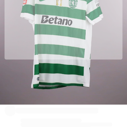
하이라이트
월드 챔피언십 경매
레전드 컬렉션
MLS
축구 전체 보기
인기 팀
잉글랜드
노르웨이
미국
파리 생제르맹
Sporting CP의 공식 파트너입니다
FC 바이에른 뮌헨
정품임을 보장하기 위해 이 상품을 Sporting CP에서 직접 수집하였습니다.
모든 팀 보기
주요 리그
Fabricks를 통해 정품 인증 되었습니다.
2026 월드 챔피언십
이 상품에는 상품을 보증하고 보호할 수 있는 개인용 디지털 인증서가 포함
되어 있습니다.
프리미어리그
라리가
세리에 A
리그 1