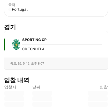
프랑스 럭비
국적
Portugal
글로스터 럭비
바스 럭비
ASM 클레르몽 오베르뉴
경기
할리퀸스
럭비 전체 보기
SPORTING CP
크리켓
잉글랜드 크리켓
CD TONDELA
델리 캐피털스
서인도 제도
종료,
26. 5. 15. 오후 8:07
크리켓 아일랜드
크리켓 전체 보기
아이스하키
입찰 내역
올보르 파이리츠
입찰자
날짜
입찰
트레 크로노르
NHL 앨럼나이
아이스하키 전체 보기
기타