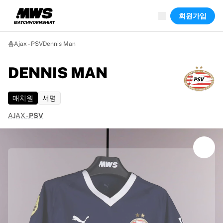
진행 중
회원가입
하이라이트
월드 챔피언십 경매
레전드 컬렉션
홈
Ajax - PSV
Dennis Man
Team Liquid | EWC 2026
투르 드 프랑스
DENNIS MAN
경매
진행 중인 모든 경매
매치원
서명
곧 종료
숨은 보석
AJAX
-
PSV
신규 등록
월드 챔피언십 경매
상품
실착 유니폼
사인 유니폼
득점 선수
데뷔 유니폼
액자에 담긴 유니폼
축구