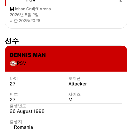
시카고 불스
Johan Cruijff Arena
포틀랜드 트레일 블레이저스
2026년 5월 2일
LA 클리퍼스
시즌 2025/2026
NBA 전체 보기
주요 유럽 팀
베식타시 게인
선수
페네르바체 바스켓볼
슬로베니아
DENNIS MAN
비르투스 볼로냐
PSV
구에리 나폴리
기타 스포츠
나이
포지션
사이클링
27
Attacker
팀 비스마 | 리스 어 바이크
번호
사이즈
수달 퀵스텝
27
M
넷컴퍼니 이네오스
출생년도
EF 에듀케이션
26 August 1998
팀 제이코 알울라
출생지
사이클링 전체 보기
Romania
럭비