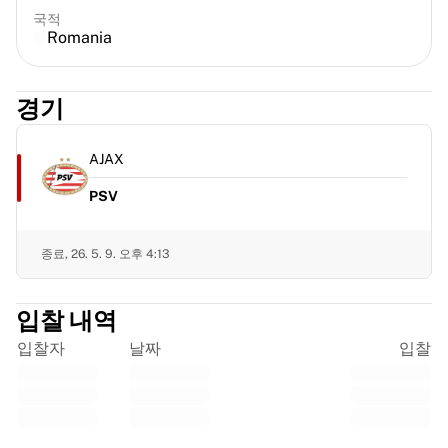
프랑스 럭비
국적
Romania
글로스터 럭비
바스 럭비
ASM 클레르몽 오베르뉴
경기
할리퀸스
럭비 전체 보기
AJAX
크리켓
잉글랜드 크리켓
PSV
델리 캐피털스
서인도 제도
종료,
26. 5. 9. 오후 4:13
크리켓 아일랜드
크리켓 전체 보기
아이스하키
입찰 내역
올보르 파이리츠
입찰자
날짜
입찰
트레 크로노르
NHL 앨럼나이
아이스하키 전체 보기
기타