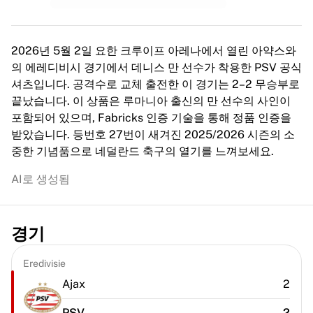
MLS
주요 여자 축구팀
미국 여자 축구
2026년 5월 2일 요한 크루이프 아레나에서 열린 아약스와
캐나다 여자 축구
의 에레디비시 경기에서 데니스 만 선수가 착용한 PSV 공식
NWSL
셔츠입니다. 공격수로 교체 출전한 이 경기는 2–2 무승부로
OL 리요네스
끝났습니다. 이 상품은 루마니아 출신의 만 선수의 사인이
파리 생제르맹 페미닌
포함되어 있으며, Fabricks 인증 기술을 통해 정품 인증을
아스널 WFC
받았습니다. 등번호 27번이 새겨진 2025/2026 시즌의 소
국가별로 둘러보기
중한 기념품으로 네덜란드 축구의 열기를 느껴보세요.
농구
하이라이트
AI로 생성됨
샬럿 호네츠
시카고 불스
LA 클리퍼스
경기
포틀랜드 트레일 블레이저스
비르투스 볼로냐
Eredivisie
농구 전체 보기
Ajax
2
주요 NBA 팀
샬럿 호네츠
PSV
2