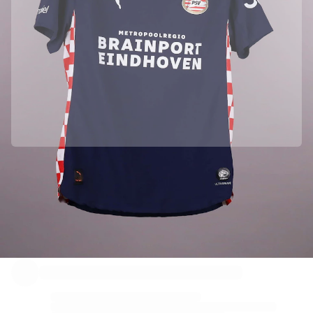
하이라이트
월드 챔피언십 경매
레전드 컬렉션
MLS
축구 전체 보기
인기 팀
잉글랜드
노르웨이
미국
파리 생제르맹
PSV의 공식 파트너입니다
FC 바이에른 뮌헨
정품임을 보장하기 위해 이 상품을 PSV에서 직접 수집하였습니다.
모든 팀 보기
주요 리그
Fabricks를 통해 정품 인증 되었습니다.
2026 월드 챔피언십
이 상품에는 상품을 보증하고 보호할 수 있는 개인용 디지털 인증서가 포함
되어 있습니다.
프리미어리그
라리가
세리에 A
리그 1