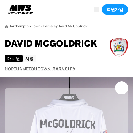
진행 중
회원가입
하이라이트
월드 챔피언십 경매
레전드 컬렉션
홈
Northampton Town - Barnsley
David McGoldrick
Team Liquid | EWC 2026
투르 드 프랑스
DAVID MCGOLDRICK
경매
진행 중인 모든 경매
매치원
서명
곧 종료
숨은 보석
NORTHAMPTON TOWN
-
BARNSLEY
신규 등록
월드 챔피언십 경매
상품
실착 유니폼
사인 유니폼
득점 선수
데뷔 유니폼
액자에 담긴 유니폼
축구