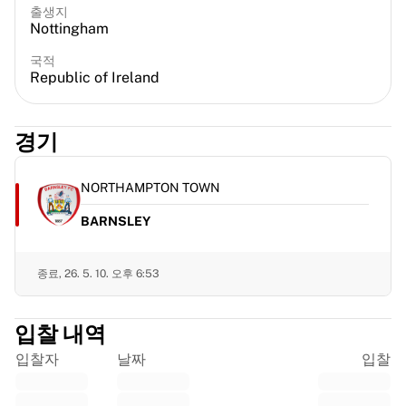
출생지
프랑스 럭비
Nottingham
글로스터 럭비
바스 럭비
국적
Republic of Ireland
ASM 클레르몽 오베르뉴
할리퀸스
럭비 전체 보기
경기
크리켓
잉글랜드 크리켓
NORTHAMPTON TOWN
델리 캐피털스
서인도 제도
BARNSLEY
크리켓 아일랜드
크리켓 전체 보기
종료,
26. 5. 10. 오후 6:53
아이스하키
올보르 파이리츠
트레 크로노르
입찰 내역
NHL 앨럼나이
입찰자
날짜
입찰
아이스하키 전체 보기
기타