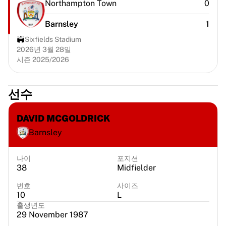
Northampton Town
0
시카고 불스
포틀랜드 트레일 블레이저스
Barnsley
1
LA 클리퍼스
Sixfields Stadium
NBA 전체 보기
2026년 3월 28일
주요 유럽 팀
시즌 2025/2026
베식타시 게인
페네르바체 바스켓볼
슬로베니아
선수
비르투스 볼로냐
구에리 나폴리
DAVID MCGOLDRICK
기타 스포츠
Barnsley
사이클링
팀 비스마 | 리스 어 바이크
나이
포지션
수달 퀵스텝
38
Midfielder
넷컴퍼니 이네오스
번호
사이즈
EF 에듀케이션
10
L
팀 제이코 알울라
출생년도
사이클링 전체 보기
29 November 1987
럭비