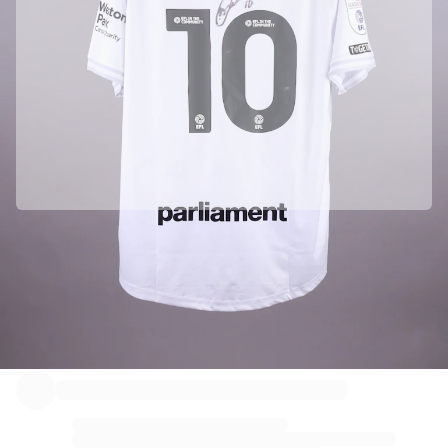
하이라이트
월드 챔피언십 경매
레전드 컬렉션
MLS
축구 전체 보기
인기 팀
잉글랜드
노르웨이
미국
파리 생제르맹
Barnsley의 공식 파트너입니다
FC 바이에른 뮌헨
정품임을 보장하기 위해 이 상품을 Barnsley에서 직접 수집하였습니다.
모든 팀 보기
주요 리그
Fabricks를 통해 정품 인증 되었습니다.
2026 월드 챔피언십
이 상품에는 상품을 보증하고 보호할 수 있는 개인용 디지털 인증서가 포함
되어 있습니다.
프리미어리그
라리가
세리에 A
리그 1