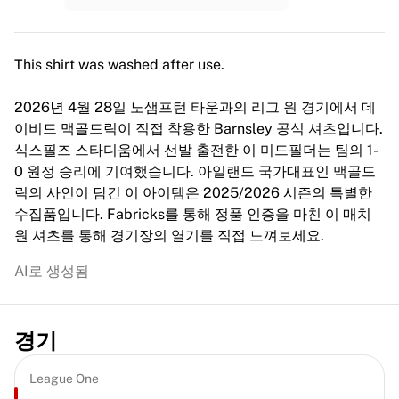
MLS
주요 여자 축구팀
미국 여자 축구
This shirt was washed after use.
캐나다 여자 축구
NWSL
2026년 4월 28일 노샘프턴 타운과의 리그 원 경기에서 데
OL 리요네스
이비드 맥골드릭이 직접 착용한 Barnsley 공식 셔츠입니다.
파리 생제르맹 페미닌
식스필즈 스타디움에서 선발 출전한 이 미드필더는 팀의 1-
아스널 WFC
0 원정 승리에 기여했습니다. 아일랜드 국가대표인 맥골드
국가별로 둘러보기
릭의 사인이 담긴 이 아이템은 2025/2026 시즌의 특별한
농구
수집품입니다. Fabricks를 통해 정품 인증을 마친 이 매치
하이라이트
원 셔츠를 통해 경기장의 열기를 직접 느껴보세요.
샬럿 호네츠
시카고 불스
AI로 생성됨
LA 클리퍼스
포틀랜드 트레일 블레이저스
비르투스 볼로냐
경기
농구 전체 보기
주요 NBA 팀
League One
샬럿 호네츠