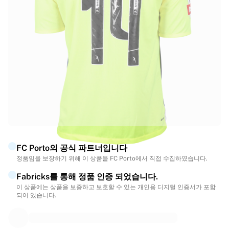
하이라이트
월드 챔피언십 경매
레전드 컬렉션
MLS
축구 전체 보기
인기 팀
잉글랜드
노르웨이
미국
파리 생제르맹
FC 바이에른 뮌헨
모든 팀 보기
FC Porto의 공식 파트너입니다
주요 리그
정품임을 보장하기 위해 이 상품을 FC Porto에서 직접 수집하였습니다.
2026 월드 챔피언십
Fabricks를 통해 정품 인증 되었습니다.
프리미어리그
이 상품에는 상품을 보증하고 보호할 수 있는 개인용 디지털 인증서가 포함
라리가
되어 있습니다.
세리에 A
리그 1