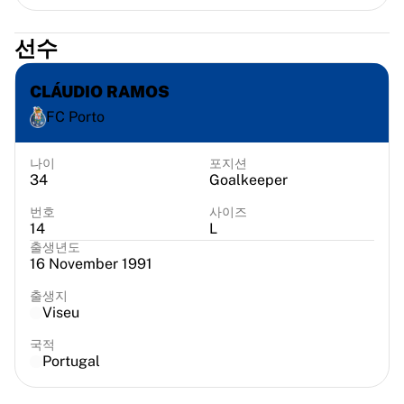
시카고 불스
포틀랜드 트레일 블레이저스
선수
LA 클리퍼스
NBA 전체 보기
CLÁUDIO RAMOS
주요 유럽 팀
FC Porto
베식타시 게인
페네르바체 바스켓볼
슬로베니아
나이
포지션
34
Goalkeeper
비르투스 볼로냐
구에리 나폴리
번호
사이즈
기타 스포츠
14
L
사이클링
출생년도
16 November 1991
팀 비스마 | 리스 어 바이크
수달 퀵스텝
출생지
넷컴퍼니 이네오스
Viseu
EF 에듀케이션
국적
팀 제이코 알울라
Portugal
사이클링 전체 보기
럭비