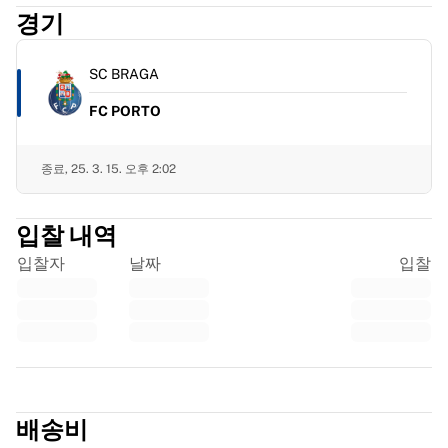
프랑스 럭비
경기
글로스터 럭비
바스 럭비
SC BRAGA
ASM 클레르몽 오베르뉴
FC PORTO
할리퀸스
럭비 전체 보기
크리켓
종료,
25. 3. 15. 오후 2:02
잉글랜드 크리켓
델리 캐피털스
입찰 내역
서인도 제도
크리켓 아일랜드
입찰자
날짜
입찰
크리켓 전체 보기
아이스하키
올보르 파이리츠
트레 크로노르
NHL 앨럼나이
Trustpilot
아이스하키 전체 보기
배송비
기타