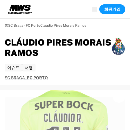
진행 중
회원가입
하이라이트
월드 챔피언십 경매
레전드 컬렉션
홈
SC Braga - FC Porto
Cláudio Pires Morais Ramos
Team Liquid | EWC 2026
투르 드 프랑스
CLÁUDIO PIRES MORAIS
경매
RAMOS
진행 중인 모든 경매
곧 종료
숨은 보석
이슈드
서명
신규 등록
SC BRAGA
-
FC PORTO
월드 챔피언십 경매
상품
실착 유니폼
사인 유니폼
득점 선수
데뷔 유니폼
액자에 담긴 유니폼
축구