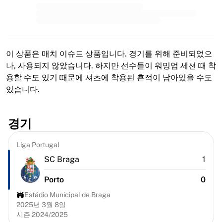
MLS
주요 여자 축구팀
미국 여자 축구
캐나다 여자 축구
NWSL
이 상품은 매치 이슈드 상품입니다. 경기를 위해 준비되었으
OL 리요네스
나, 사용되지 않았습니다. 하지만 선수들이 워밍업 세션 때 착
파리 생제르맹 페미닌
용할 수도 있기 때문에 셔츠에 착용된 흔적이 남아있을 수도
아스널 WFC
있습니다.
국가별로 둘러보기
농구
하이라이트
경기
샬럿 호네츠
시카고 불스
Liga Portugal
LA 클리퍼스
SC Braga
1
포틀랜드 트레일 블레이저스
비르투스 볼로냐
Porto
0
농구 전체 보기
Estádio Municipal de Braga
주요 NBA 팀
2025년 3월 8일
샬럿 호네츠
시즌 2024/2025