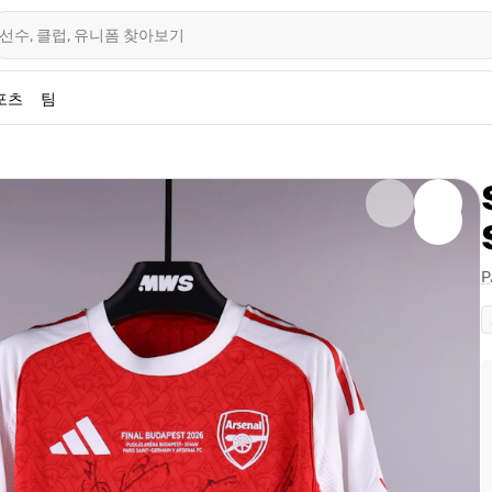
선수, 클럽, 유니폼 찾아보기
포츠
팀
P
this season's squad. The signatures on this shirt are not
 game.
006년 이후 첫 번째 챔피언스 리그 결승 진출을 이끈 선수단이 직
세운 영웅들의 친필 사인이 담긴 이 완벽하게 인증된 제품은 모
입니다. 클럽의 유럽 무대 야망을 재정의했던 선수들의 뜻깊은
M.