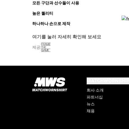
시카고 불스
모든 구단과 선수들이 사용
포틀랜드 트레일 블레이저스
높은 퀄리티
LA 클리퍼스
NBA 전체 보기
하나하나 손으로 제작
주요 유럽 팀
여기를 눌러 자세히 확인해 보세요
베식타시 게인
페네르바체 바스켓볼
제공:
슬로베니아
비르투스 볼로냐
구에리 나폴리
기타 스포츠
사이클링
MATCHWORNSHI
팀 비스마 | 리스 어 바이크
회사 소개
수달 퀵스텝
파트너십
넷컴퍼니 이네오스
뉴스
EF 에듀케이션
채용
팀 제이코 알울라
사이클링 전체 보기
럭비