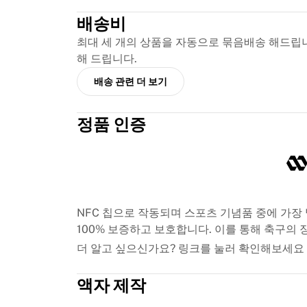
MLS
주요 여자 축구팀
배송비
미국 여자 축구
최대 세 개의 상품을 자동으로 묶음배송 해드립니
캐나다 여자 축구
해 드립니다.
NWSL
배송 관련 더 보기
OL 리요네스
파리 생제르맹 페미닌
아스널 WFC
정품 인증
국가별로 둘러보기
농구
하이라이트
샬럿 호네츠
시카고 불스
NFC 칩으로 작동되며 스포츠 기념품 중에 가장 
LA 클리퍼스
100% 보증하고 보호합니다. 이를 통해 축구의 
포틀랜드 트레일 블레이저스
비르투스 볼로냐
더 알고 싶으신가요? 링크를 눌러 확인해보세요
농구 전체 보기
주요 NBA 팀
액자 제작
샬럿 호네츠