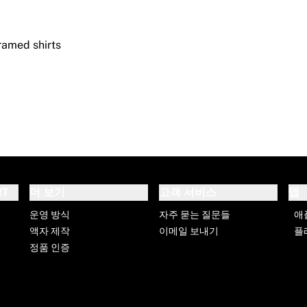
RT
더 보기
고객 서비스
앱
운영 방식
자주 묻는 질문들
애
액자 제작
이메일 보내기
플
정품 인증