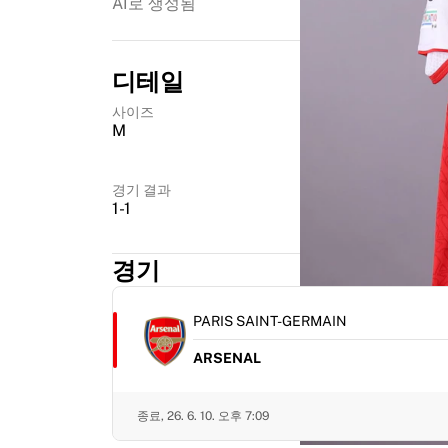
AI로 생성됨
하이라이트
월드 챔피언십 경매
레전드 컬렉션
디테일
MLS
사이즈
축구 전체 보기
M
인기 팀
잉글랜드
노르웨이
경기 결과
1-1
미국
파리 생제르맹
FC 바이에른 뮌헨
경기
모든 팀 보기
주요 리그
PARIS SAINT-GERMAIN
2026 월드 챔피언십
프리미어리그
ARSENAL
라리가
세리에 A
종료,
26. 6. 10. 오후 7:09
리그 1