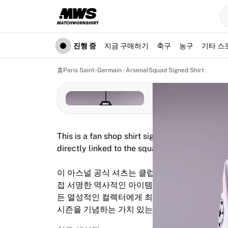
진행 중
하이라이트
월드 챔피언십 경매
레전드 컬렉션
진행 중
지금 구매하기
축구
농구
기타 스
Team Liquid | EWC 2026
투르 드 프랑스
홈
Paris Saint-Germain - Arsenal
Squad Signed Shirt
경매
진행 중인 모든 경매
곧 종료
숨은 보석
신규 등록
This is a fan shop shirt signed by members of 
월드 챔피언십 경매
directly linked to the squad for this specific
상품
실착 유니폼
이 아스널 공식 셔츠는 클럽 역사상 두 번째, 2
사인 유니폼
접 서명한 역사적인 아이템입니다. 이 이정표를 
득점 선수
든 열성적인 컬렉터에게 최고의 소장품이 될 것
데뷔 유니폼
시즌을 기념하는 가치 있는 셔츠입니다. 사이즈 
액자에 담긴 유니폼
축구