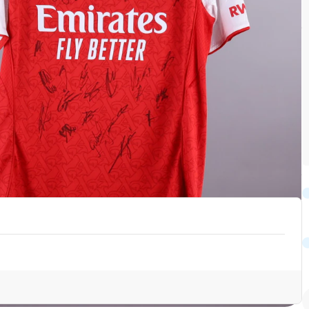
팀
Arsenal