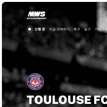
진행 중
하이라이트
월드 챔피언십 경매
레전드 컬렉션
Team Liquid | EWC 2026
진행 중
지금 구매하기
축구
농구
기타 스
투르 드 프랑스
경매
진행 중인 모든 경매
곧 종료
숨은 보석
신규 등록
월드 챔피언십 경매
상품
실착 유니폼
사인 유니폼
득점 선수
데뷔 유니폼
TOULOUSE
F
액자에 담긴 유니폼
축구