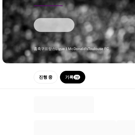
하이라이트
월드 챔피언십 경매
레전드 컬렉션
MLS
축구 전체 보기
인기 팀
잉글랜드
홈
축구
프랑스
Ligue 1 McDonald's
Toulouse FC
노르웨이
미국
파리 생제르맹
진행 중
기록
FC 바이에른 뮌헨
72
모든 팀 보기
주요 리그
2026 월드 챔피언십
프리미어리그
라리가
세리에 A
리그 1