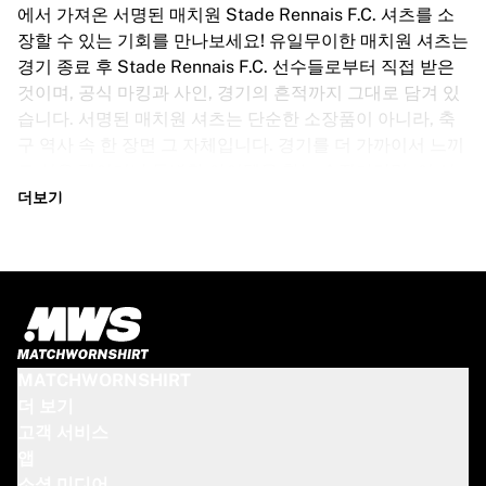
글로리 킥복싱
에서 가져온 서명된 매치원 Stade Rennais F.C. 셔츠를 소
Team Liquid
장할 수 있는 기회를 만나보세요! 유일무이한 매치원 셔츠는
이용 방법
경기 종료 후 Stade Rennais F.C. 선수들로부터 직접 받은
셔츠 액자 제작
것이며, 공식 마킹과 사인, 경기의 흔적까지 그대로 담겨 있
셔츠 정품 인증
습니다. 서명된 매치원 셔츠는 단순한 소장품이 아니라, 축
내 컬렉션
구 역사 속 한 장면 그 자체입니다. 경기를 더 가까이서 느끼
고 싶은 팬이거나 특별한 아이템을 찾는 수집가라면, 이 셔
츠는 반드시 소장해야 할 아이템입니다. 너무 오래 기다리지
더보기
마세요 – 한 번 품절되면 다시는 만날 수 없습니다!
STADE RENNAIS F.C. 셔츠 사양
Stade Rennais F.C.의 사인된 매치원 셔츠는 선수의 사이즈
에 맞춰 다양한 사이즈로 제공됩니다. 주요 특징은 다음과
같습니다:
MATCHWORNSHIRT
100% 정품 – 실제로 착용된 공식 셔츠
더 보기
프리미엄 선수 버전
고객 서비스
정품 인증서 포함
앱
참고: 경기에서 착용된 셔츠이므로 흙이나 잔디 얼룩 등 사
소셜 미디어