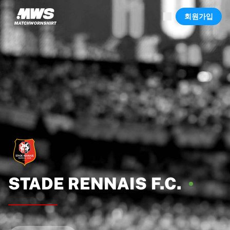
진행 중
회원가입
하이라이트
월드 챔피언십 경매
레전드 컬렉션
Team Liquid | EWC 2026
투르 드 프랑스
경매
진행 중인 모든 경매
곧 종료
숨은 보석
신규 등록
월드 챔피언십 경매
상품
실착 유니폼
사인 유니폼
STADE RENNAIS
F.C.
득점 선수
데뷔 유니폼
액자에 담긴 유니폼
축구