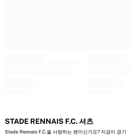
프랑스 럭비
글로스터 럭비
바스 럭비
ASM 클레르몽 오베르뉴
할리퀸스
럭비 전체 보기
크리켓
잉글랜드 크리켓
델리 캐피털스
서인도 제도
크리켓 아일랜드
크리켓 전체 보기
아이스하키
올보르 파이리츠
트레 크로노르
NHL 앨럼나이
STADE RENNAIS F.C. 셔츠
아이스하키 전체 보기
기타
Stade Rennais F.C.을 사랑하는 팬이신가요? 지금이 경기