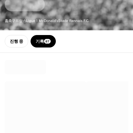
하이라이트
월드 챔피언십 경매
레전드 컬렉션
홈
축구
프랑스
Ligue 1 McDonald's
Stade Rennais F.C.
MLS
축구 전체 보기
인기 팀
진행 중
기록
87
잉글랜드
노르웨이
미국
파리 생제르맹
FC 바이에른 뮌헨
모든 팀 보기
주요 리그
2026 월드 챔피언십
프리미어리그
라리가
세리에 A
리그 1