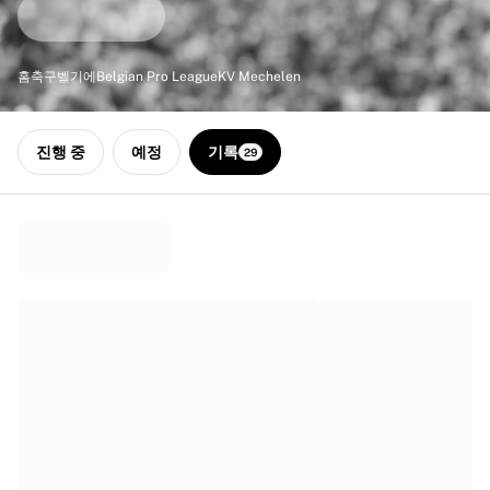
하이라이트
월드 챔피언십 경매
레전드 컬렉션
홈
축구
벨기에
Belgian Pro League
KV Mechelen
MLS
축구 전체 보기
인기 팀
진행 중
예정
기록
29
잉글랜드
노르웨이
미국
파리 생제르맹
FC 바이에른 뮌헨
모든 팀 보기
주요 리그
2026 월드 챔피언십
프리미어리그
라리가
세리에 A
리그 1