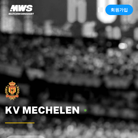
진행 중
회원가입
하이라이트
월드 챔피언십 경매
레전드 컬렉션
Team Liquid | EWC 2026
투르 드 프랑스
경매
진행 중인 모든 경매
곧 종료
숨은 보석
신규 등록
월드 챔피언십 경매
상품
실착 유니폼
사인 유니폼
KV
MECHELEN
득점 선수
데뷔 유니폼
액자에 담긴 유니폼
축구