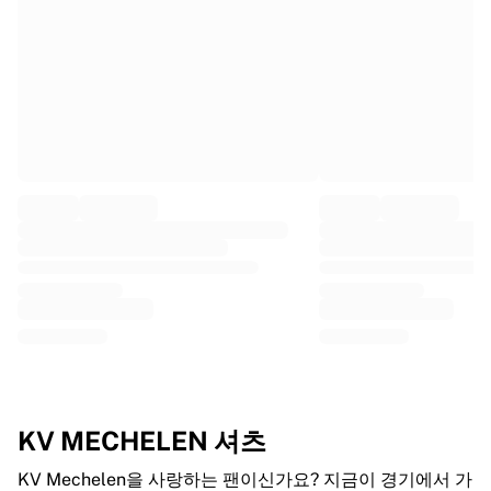
프랑스 럭비
글로스터 럭비
바스 럭비
ASM 클레르몽 오베르뉴
할리퀸스
럭비 전체 보기
크리켓
잉글랜드 크리켓
델리 캐피털스
서인도 제도
크리켓 아일랜드
크리켓 전체 보기
아이스하키
올보르 파이리츠
트레 크로노르
NHL 앨럼나이
KV MECHELEN 셔츠
아이스하키 전체 보기
기타
KV Mechelen을 사랑하는 팬이신가요? 지금이 경기에서 가