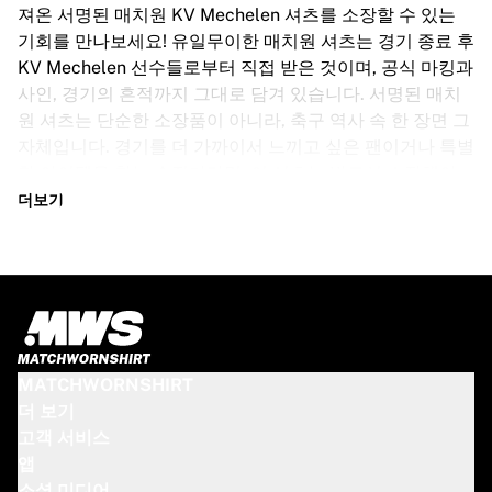
글로리 킥복싱
져온 서명된 매치원 KV Mechelen 셔츠를 소장할 수 있는
Team Liquid
기회를 만나보세요! 유일무이한 매치원 셔츠는 경기 종료 후
이용 방법
KV Mechelen 선수들로부터 직접 받은 것이며, 공식 마킹과
셔츠 액자 제작
사인, 경기의 흔적까지 그대로 담겨 있습니다. 서명된 매치
셔츠 정품 인증
원 셔츠는 단순한 소장품이 아니라, 축구 역사 속 한 장면 그
내 컬렉션
자체입니다. 경기를 더 가까이서 느끼고 싶은 팬이거나 특별
한 아이템을 찾는 수집가라면, 이 셔츠는 반드시 소장해야
할 아이템입니다. 너무 오래 기다리지 마세요 – 한 번 품절되
더보기
면 다시는 만날 수 없습니다!
KV MECHELEN 셔츠 사양
KV Mechelen의 사인된 매치원 셔츠는 선수의 사이즈에 맞
춰 다양한 사이즈로 제공됩니다. 주요 특징은 다음과 같습니
다:
MATCHWORNSHIRT
100% 정품 – 실제로 착용된 공식 셔츠
더 보기
프리미엄 선수 버전
고객 서비스
정품 인증서 포함
앱
참고: 경기에서 착용된 셔츠이므로 흙이나 잔디 얼룩 등 사
소셜 미디어