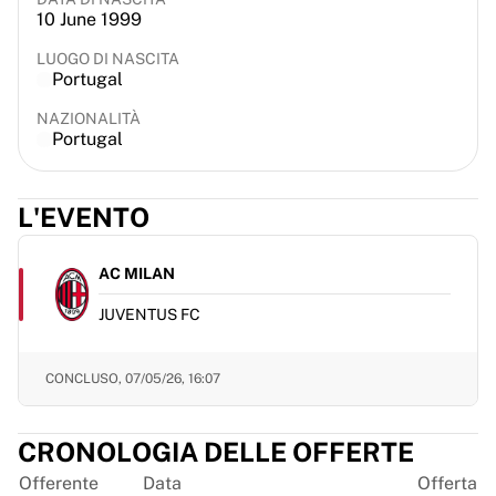
10 June 1999
France Rugby
Gloucester Rugby
LUOGO DI NASCITA
Bath Rugby
Portugal
ASM Clermont Auvergne
NAZIONALITÀ
Harlequins
Portugal
Visualizza tutto il rugby
Cricket
England Cricket
L'EVENTO
Delhi Capitals
West Indies
AC MILAN
Cricket Ireland
Visualizza tutto il cricket
JUVENTUS FC
Hockey su ghiaccio
Aalborg Pirates
CONCLUSO,
07/05/26, 16:07
Tre Kronor
NHL Alumni
Visualizza tutto l'hockey su ghiaccio
CRONOLOGIA DELLE OFFERTE
Altro
Offerente
Data
Offerta