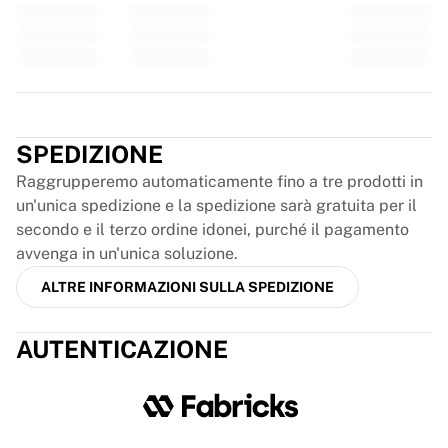
Glory Kickboxing
Team Liquid
Come funziona
Incornicia la tua maglia
Autenticazione della maglia
Trustpilot
La mia collezione
SPEDIZIONE
Raggrupperemo automaticamente fino a tre prodotti in
un'unica spedizione e la spedizione sarà gratuita per il
secondo e il terzo ordine idonei, purché il pagamento
avvenga in un'unica soluzione.
ALTRE INFORMAZIONI SULLA SPEDIZIONE
AUTENTICAZIONE