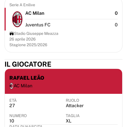
Chicago Bulls
Serie A Enilive
Portland Trail Blazers
AC Milan
0
LA Clippers
Visualizza tutta la NBA
Juventus FC
0
Le migliori squadre europee
Stadio Giuseppe Meazza
Beşiktaş Gain
26 aprile 2026
Fenerbahçe Basketbol
Stagione 2025/2026
Slovenia
Virtus Bologna
IL GIOCATORE
Guerri Napoli
Altri sport
RAFAEL LEÃO
Ciclismo
Team Visma | Lease a bike
AC Milan
Soudal Quick Step
Netcompany INEOS
ETÀ
RUOLO
EF Education
27
Attacker
Team Jayco AlUla
NUMERO
TAGLIA
Visualizza tutto il ciclismo
10
XL
Rugby
DATA DI NASCITA