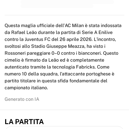
MLS
Principali squadre femminili
Calcio femminile statunitense
Calcio femminile canadese
Questa maglia ufficiale dell'AC Milan è stata indossata
NWSL
da Rafael Leão durante la partita di Serie A Enilive
OL Lyonnes
contro la Juventus FC del 26 aprile 2026. L'incontro,
Paris Saint-Germain Féminines
svoltosi allo Stadio Giuseppe Meazza, ha visto i
Arsenal WFC
Rossoneri pareggiare 0–0 contro i bianconeri. Questo
Esplora per paese
cimelio è firmato da Leão ed è completamente
Basket
autenticato tramite la tecnologia Fabricks. Come
Highlights
numero 10 della squadra, l'attaccante portoghese è
Charlotte Hornets
partito titolare in questa sfida fondamentale del
Chicago Bulls
campionato italiano.
LA Clippers
Portland Trail Blazers
Generato con IA
Virtus Bologna
Visualizza tutto il basket
Le migliori squadre NBA
LA PARTITA
Charlotte Hornets