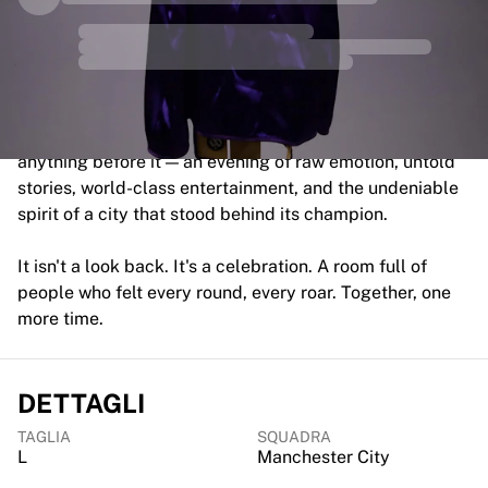
MLS
Principali squadre femminili
Calcio femminile statunitense
Calcio femminile canadese
NWSL
OL Lyonnes
Evening4Ricky is a live tribute experience unlike
Paris Saint-Germain Féminines
anything before it — an evening of raw emotion, untold
Arsenal WFC
stories, world-class entertainment, and the undeniable
Esplora per paese
spirit of a city that stood behind its champion.
Basket
Highlights
It isn't a look back. It's a celebration. A room full of
Charlotte Hornets
people who felt every round, every roar. Together, one
Chicago Bulls
more time.
LA Clippers
Portland Trail Blazers
Virtus Bologna
DETTAGLI
Visualizza tutto il basket
TAGLIA
SQUADRA
Le migliori squadre NBA
L
Manchester City
Charlotte Hornets