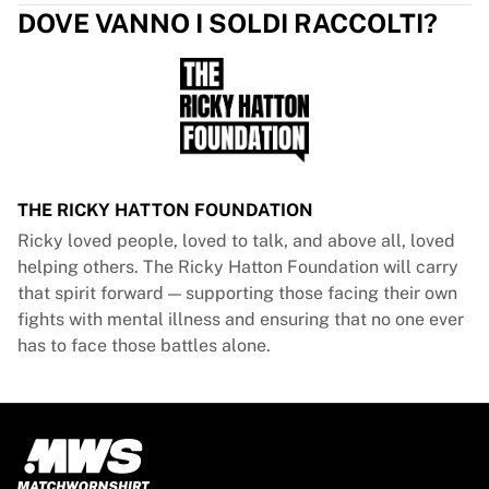
Glory Kickboxing
DOVE VANNO I SOLDI RACCOLTI?
Team Liquid
Come funziona
Incornicia la tua maglia
Autenticazione della maglia
La mia collezione
THE RICKY HATTON FOUNDATION
Ricky loved people, loved to talk, and above all, loved
helping others. The Ricky Hatton Foundation will carry
that spirit forward — supporting those facing their own
fights with mental illness and ensuring that no one ever
has to face those battles alone.