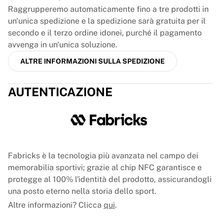
France Rugby
Raggrupperemo automaticamente fino a tre prodotti in
Gloucester Rugby
un'unica spedizione e la spedizione sarà gratuita per il
Bath Rugby
secondo e il terzo ordine idonei, purché il pagamento
ASM Clermont Auvergne
avvenga in un'unica soluzione.
Harlequins
ALTRE INFORMAZIONI SULLA SPEDIZIONE
Visualizza tutto il rugby
Cricket
AUTENTICAZIONE
England Cricket
Delhi Capitals
West Indies
Cricket Ireland
Visualizza tutto il cricket
Hockey su ghiaccio
Fabricks è la tecnologia più avanzata nel campo dei
Aalborg Pirates
memorabilia sportivi; grazie al chip NFC garantisce e
Tre Kronor
protegge al 100% l'identità del prodotto, assicurandogli
NHL Alumni
una posto eterno nella storia dello sport.
Visualizza tutto l'hockey su ghiaccio
Altre informazioni? Clicca
qui
.
Altro