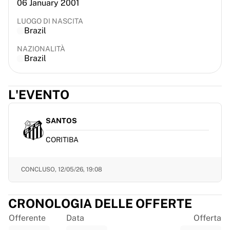
06 January 2001
France Rugby
Gloucester Rugby
LUOGO DI NASCITA
Brazil
Bath Rugby
ASM Clermont Auvergne
NAZIONALITÀ
Brazil
Harlequins
Visualizza tutto il rugby
Cricket
L'EVENTO
England Cricket
Delhi Capitals
West Indies
SANTOS
Cricket Ireland
CORITIBA
Visualizza tutto il cricket
Hockey su ghiaccio
Aalborg Pirates
CONCLUSO,
12/05/26, 19:08
Tre Kronor
NHL Alumni
CRONOLOGIA DELLE OFFERTE
Visualizza tutto l'hockey su ghiaccio
Offerente
Data
Offerta
Altro