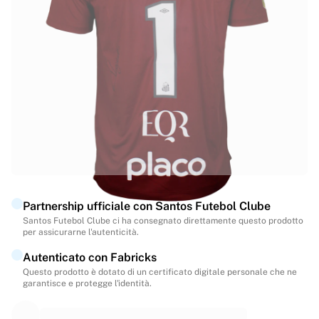
In evidenza
Aste dei Campionati del Mondo
Collezione delle leggende
MLS
Visualizza tutto in Calcio
Squadre principali
l’Inghilterra
Norvegia
Stati Uniti
Paris Saint-Germain
FC Bayern München
Visualizza tutte le squadre
Partnership ufficiale con Santos Futebol Clube
Principali campionati
Santos Futebol Clube ci ha consegnato direttamente questo prodotto
per assicurarne l'autenticità.
Campionati del Mondo 2026
Premier League
Autenticato con Fabricks
La Liga
Questo prodotto è dotato di un certificato digitale personale che ne
garantisce e protegge l'identità.
Serie A
Ligue 1