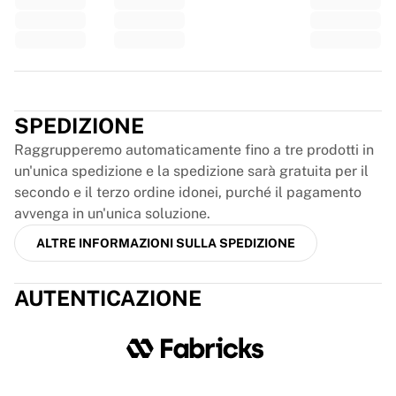
Glory Kickboxing
Team Liquid
Come funziona
Incornicia la tua maglia
Trustpilot
Autenticazione della maglia
La mia collezione
SPEDIZIONE
Raggrupperemo automaticamente fino a tre prodotti in
un'unica spedizione e la spedizione sarà gratuita per il
secondo e il terzo ordine idonei, purché il pagamento
avvenga in un'unica soluzione.
ALTRE INFORMAZIONI SULLA SPEDIZIONE
AUTENTICAZIONE