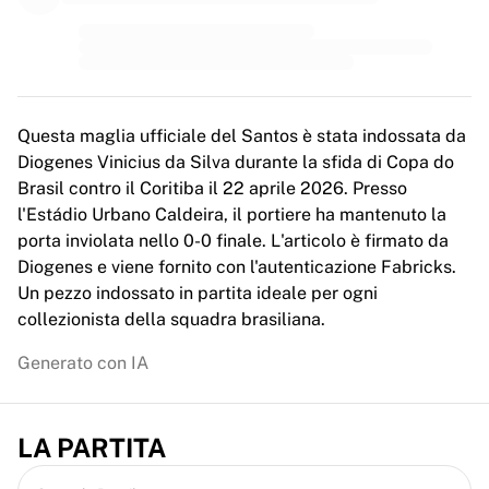
MLS
Principali squadre femminili
Calcio femminile statunitense
Calcio femminile canadese
NWSL
OL Lyonnes
Questa maglia ufficiale del Santos è stata indossata da
Paris Saint-Germain Féminines
Diogenes Vinicius da Silva durante la sfida di Copa do
Arsenal WFC
Brasil contro il Coritiba il 22 aprile 2026. Presso
Esplora per paese
l'Estádio Urbano Caldeira, il portiere ha mantenuto la
Basket
porta inviolata nello 0-0 finale. L'articolo è firmato da
Highlights
Diogenes e viene fornito con l'autenticazione Fabricks.
Charlotte Hornets
Un pezzo indossato in partita ideale per ogni
Chicago Bulls
collezionista della squadra brasiliana.
LA Clippers
Generato con IA
Portland Trail Blazers
Virtus Bologna
Visualizza tutto il basket
LA PARTITA
Le migliori squadre NBA
Charlotte Hornets