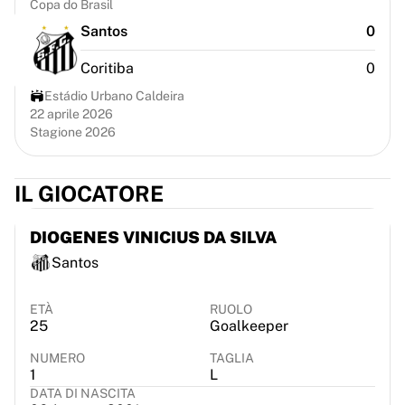
Copa do Brasil
Chicago Bulls
Portland Trail Blazers
Santos
0
LA Clippers
Coritiba
0
Visualizza tutta la NBA
Le migliori squadre europee
Estádio Urbano Caldeira
22 aprile 2026
Beşiktaş Gain
Stagione 2026
Fenerbahçe Basketbol
Slovenia
Virtus Bologna
IL GIOCATORE
Guerri Napoli
Altri sport
DIOGENES VINICIUS DA SILVA
Ciclismo
Santos
Team Visma | Lease a bike
Soudal Quick Step
ETÀ
RUOLO
Netcompany INEOS
25
Goalkeeper
EF Education
Team Jayco AlUla
NUMERO
TAGLIA
1
L
Visualizza tutto il ciclismo
DATA DI NASCITA
Rugby