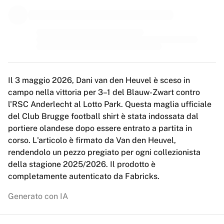
MLS
Principali squadre femminili
Calcio femminile statunitense
Calcio femminile canadese
NWSL
OL Lyonnes
Paris Saint-Germain Féminines
Il 3 maggio 2026, Dani van den Heuvel è sceso in
Arsenal WFC
campo nella vittoria per 3–1 del Blauw-Zwart contro
Esplora per paese
l'RSC Anderlecht al Lotto Park. Questa maglia ufficiale
Basket
del Club Brugge football shirt è stata indossata dal
Highlights
portiere olandese dopo essere entrato a partita in
Charlotte Hornets
corso. L'articolo è firmato da Van den Heuvel,
Chicago Bulls
rendendolo un pezzo pregiato per ogni collezionista
LA Clippers
della stagione 2025/2026. Il prodotto è
Portland Trail Blazers
completamente autenticato da Fabricks.
Virtus Bologna
Visualizza tutto il basket
Generato con IA
Le migliori squadre NBA
Charlotte Hornets