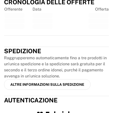
Glory Kickboxing
CRONOLOGIA DELLE OFFERTE
Team Liquid
Offerente
Data
Offerta
Come funziona
Incornicia la tua maglia
Autenticazione della maglia
La mia collezione
Trustpilot
SPEDIZIONE
Raggrupperemo automaticamente fino a tre prodotti in
un'unica spedizione e la spedizione sarà gratuita per il
secondo e il terzo ordine idonei, purché il pagamento
avvenga in un'unica soluzione.
ALTRE INFORMAZIONI SULLA SPEDIZIONE
AUTENTICAZIONE