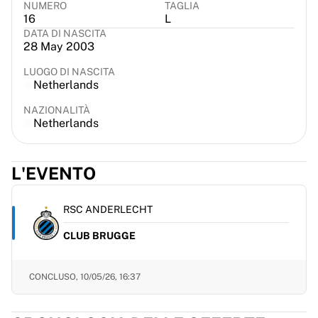
NUMERO
TAGLIA
France Rugby
16
L
Gloucester Rugby
DATA DI NASCITA
28 May 2003
Bath Rugby
ASM Clermont Auvergne
LUOGO DI NASCITA
Harlequins
Netherlands
Visualizza tutto il rugby
NAZIONALITÀ
Cricket
Netherlands
England Cricket
Delhi Capitals
West Indies
L'EVENTO
Cricket Ireland
Visualizza tutto il cricket
RSC ANDERLECHT
Hockey su ghiaccio
Aalborg Pirates
CLUB BRUGGE
Tre Kronor
NHL Alumni
CONCLUSO,
10/05/26, 16:37
Visualizza tutto l'hockey su ghiaccio
Altro