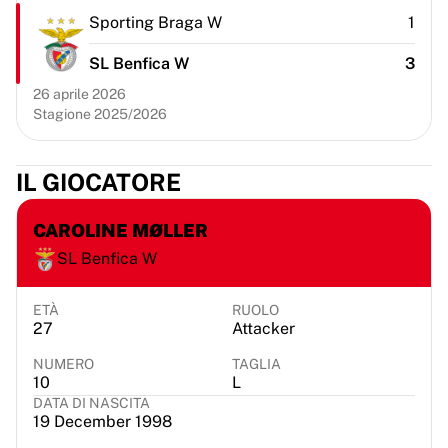
Chicago Bulls
Sporting Braga W
1
Portland Trail Blazers
LA Clippers
SL Benfica W
3
Visualizza tutta la NBA
26 aprile 2026
Le migliori squadre europee
Stagione 2025/2026
Beşiktaş Gain
Fenerbahçe Basketbol
IL GIOCATORE
Slovenia
Virtus Bologna
Guerri Napoli
CAROLINE MØLLER
Altri sport
SL Benfica W
Ciclismo
Team Visma | Lease a bike
ETÀ
RUOLO
Soudal Quick Step
27
Attacker
Netcompany INEOS
NUMERO
TAGLIA
EF Education
10
L
Team Jayco AlUla
DATA DI NASCITA
Visualizza tutto il ciclismo
19 December 1998
Rugby