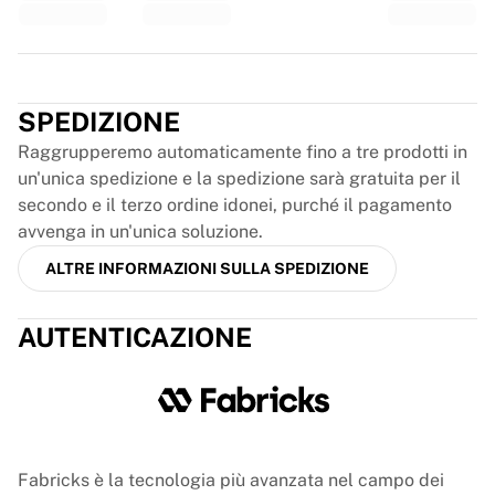
Glory Kickboxing
Team Liquid
Come funziona
Trustpilot
Incornicia la tua maglia
Autenticazione della maglia
SPEDIZIONE
La mia collezione
Raggrupperemo automaticamente fino a tre prodotti in
un'unica spedizione e la spedizione sarà gratuita per il
secondo e il terzo ordine idonei, purché il pagamento
avvenga in un'unica soluzione.
ALTRE INFORMAZIONI SULLA SPEDIZIONE
AUTENTICAZIONE
Fabricks è la tecnologia più avanzata nel campo dei