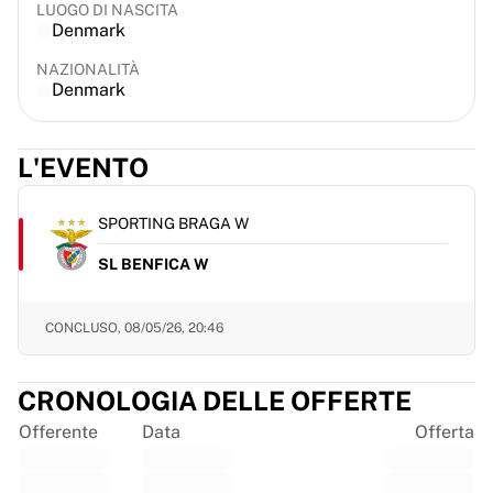
LUOGO DI NASCITA
France Rugby
Denmark
Gloucester Rugby
NAZIONALITÀ
Bath Rugby
Denmark
ASM Clermont Auvergne
Harlequins
Visualizza tutto il rugby
L'EVENTO
Cricket
England Cricket
SPORTING BRAGA W
Delhi Capitals
West Indies
SL BENFICA W
Cricket Ireland
Visualizza tutto il cricket
CONCLUSO,
08/05/26, 20:46
Hockey su ghiaccio
Aalborg Pirates
Tre Kronor
CRONOLOGIA DELLE OFFERTE
NHL Alumni
Offerente
Data
Offerta
Visualizza tutto l'hockey su ghiaccio
Altro