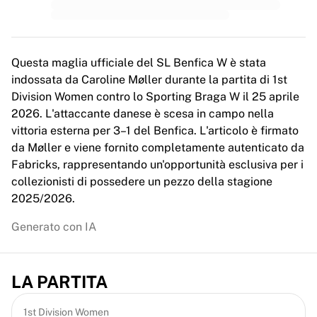
MLS
Principali squadre femminili
Calcio femminile statunitense
Calcio femminile canadese
Questa maglia ufficiale del SL Benfica W è stata
NWSL
indossata da Caroline Møller durante la partita di 1st
OL Lyonnes
Division Women contro lo Sporting Braga W il 25 aprile
Paris Saint-Germain Féminines
2026. L'attaccante danese è scesa in campo nella
Arsenal WFC
vittoria esterna per 3–1 del Benfica. L'articolo è firmato
Esplora per paese
da Møller e viene fornito completamente autenticato da
Basket
Fabricks, rappresentando un'opportunità esclusiva per i
Highlights
collezionisti di possedere un pezzo della stagione
Charlotte Hornets
2025/2026.
Chicago Bulls
LA Clippers
Generato con IA
Portland Trail Blazers
Virtus Bologna
Visualizza tutto il basket
LA PARTITA
Le migliori squadre NBA
Charlotte Hornets
1st Division Women