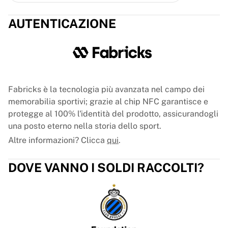
Glory Kickboxing
Team Liquid
AUTENTICAZIONE
Come funziona
Incornicia la tua maglia
Autenticazione della maglia
La mia collezione
Fabricks è la tecnologia più avanzata nel campo dei
memorabilia sportivi; grazie al chip NFC garantisce e
protegge al 100% l'identità del prodotto, assicurandogli
una posto eterno nella storia dello sport.
Altre informazioni? Clicca
qui
.
DOVE VANNO I SOLDI RACCOLTI?