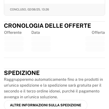
France Rugby
CONCLUSO,
02/08/25, 13:26
Gloucester Rugby
Bath Rugby
ASM Clermont Auvergne
CRONOLOGIA DELLE OFFERTE
Harlequins
Offerente
Data
Offerta
Visualizza tutto il rugby
Cricket
England Cricket
Delhi Capitals
West Indies
Trustpilot
Cricket Ireland
Visualizza tutto il cricket
SPEDIZIONE
Hockey su ghiaccio
Raggrupperemo automaticamente fino a tre prodotti in
Aalborg Pirates
un'unica spedizione e la spedizione sarà gratuita per il
Tre Kronor
secondo e il terzo ordine idonei, purché il pagamento
NHL Alumni
avvenga in un'unica soluzione.
Visualizza tutto l'hockey su ghiaccio
Altro
ALTRE INFORMAZIONI SULLA SPEDIZIONE