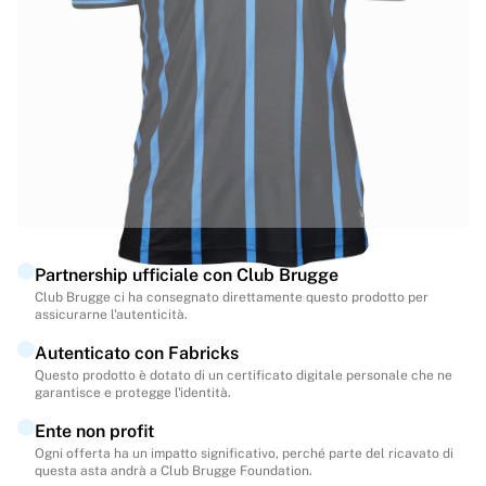
In evidenza
Aste dei Campionati del Mondo
Collezione delle leggende
MLS
Visualizza tutto in Calcio
Squadre principali
l’Inghilterra
Norvegia
Stati Uniti
Paris Saint-Germain
Partnership ufficiale con Club Brugge
FC Bayern München
Club Brugge ci ha consegnato direttamente questo prodotto per
Visualizza tutte le squadre
assicurarne l'autenticità.
Principali campionati
Autenticato con Fabricks
Campionati del Mondo 2026
Questo prodotto è dotato di un certificato digitale personale che ne
Premier League
garantisce e protegge l'identità.
La Liga
Ente non profit
Serie A
Ogni offerta ha un impatto significativo, perché parte del ricavato di
Ligue 1
questa asta andrà a Club Brugge Foundation.