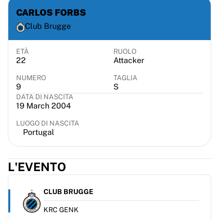
Chicago Bulls
CARLOS FORBS
Portland Trail Blazers
Club Brugge
LA Clippers
Visualizza tutta la NBA
Le migliori squadre europee
ETÀ
RUOLO
22
Attacker
Beşiktaş Gain
Fenerbahçe Basketbol
NUMERO
TAGLIA
9
S
Slovenia
DATA DI NASCITA
Virtus Bologna
19 March 2004
Guerri Napoli
Altri sport
LUOGO DI NASCITA
Portugal
Ciclismo
Team Visma | Lease a bike
Soudal Quick Step
L'EVENTO
Netcompany INEOS
EF Education
CLUB BRUGGE
Team Jayco AlUla
Visualizza tutto il ciclismo
KRC GENK
Rugby